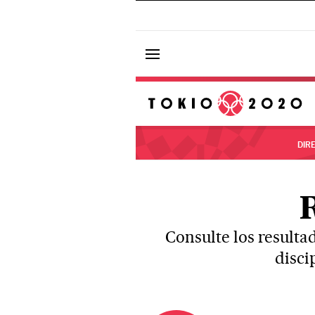
DIR
Consulte los resulta
disci