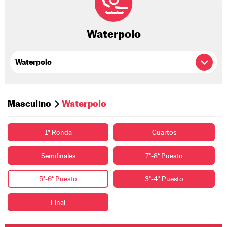
Waterpolo
Masculino
Waterpolo
1ª Ronda
Cuartos
Semifinales
7º-8ª Puesto
5º-6ª Puesto
3º-4º Puesto
Final