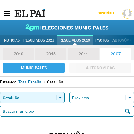
SUSCRÍBETE
26M | Elec
NOTICIAS
RESULTADOS 2023
RESULTADOS 2019
PACTOS
AUTONÓMIC
2019
2015
2011
2007
MUNICIPALES
AUTONÓMICAS
Estás en:
Total España
»
Cataluña