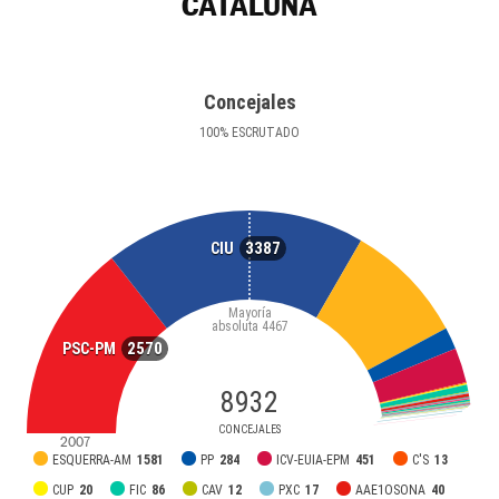
CATALUÑA
Concejales
100
%
ESCRUTADO
3387
CIU
Mayoría
absoluta
4467
2570
PSC-PM
8932
CONCEJALES
2007
ESQUERRA-AM
1581
PP
284
ICV-EUIA-EPM
451
C'S
13
CUP
20
FIC
86
CAV
12
PXC
17
AAE1OSONA
40