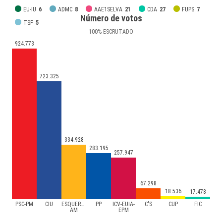
EU-IU
6
ADMC
8
AAE1SELVA
21
CDA
27
FUPS
7
Número de votos
TSF
5
100
%
ESCRUTADO
924.773
723.325
334.928
283.195
257.947
67.298
18.536
17.478
PSC-PM
CIU
ESQUERRA-
PP
ICV-EUIA-
C'S
CUP
FIC
AM
EPM