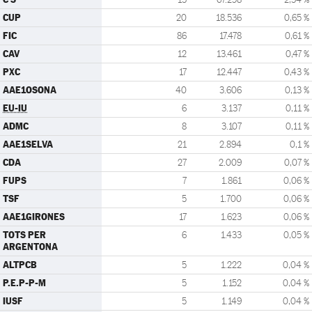
CUP
20
18.536
0,65 %
FIC
86
17.478
0,61 %
CAV
12
13.461
0,47 %
PXC
17
12.447
0,43 %
AAE1OSONA
40
3.606
0,13 %
EU-IU
6
3.137
0,11 %
ADMC
8
3.107
0,11 %
AAE1SELVA
21
2.894
0,1 %
CDA
27
2.009
0,07 %
FUPS
7
1.861
0,06 %
TSF
5
1.700
0,06 %
AAE1GIRONES
17
1.623
0,06 %
TOTS PER
6
1.433
0,05 %
ARGENTONA
ALTPCB
5
1.222
0,04 %
P.E.P-P-M
5
1.152
0,04 %
IUSF
5
1.149
0,04 %