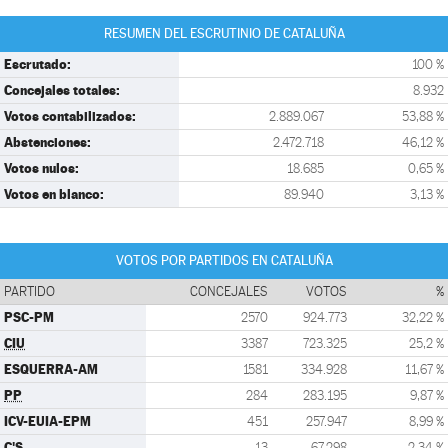
RESUMEN DEL ESCRUTINIO DE CATALUÑA
Escrutado:
100 %
Concejales totales:
8.932
Votos contabilizados:
2.889.067
53,88 %
Abstenciones:
2.472.718
46,12 %
Votos nulos:
18.685
0,65 %
Votos en blanco:
89.940
3,13 %
VOTOS POR PARTIDOS EN CATALUÑA
PARTIDO
CONCEJALES
VOTOS
%
PSC-PM
2570
924.773
32,22 %
CIU
3387
723.325
25,2 %
ESQUERRA-AM
1581
334.928
11,67 %
PP
284
283.195
9,87 %
ICV-EUIA-EPM
451
257.947
8,99 %
C'S
13
67.298
2,34 %