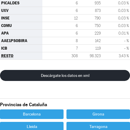
PICALDES
6
935
0,03 %
UXV
6
873
0,03 %
INSE
12
790
0,03 %
COMU
6
750
0,03 %
APA
6
229
0,01 %
AAE1PSOBIRA
8
142
- %
ICB
7
119
- %
RESTO
308
98.323
3,43 %
Descárgate los datos en xml
Provincias de Cataluña
Barcelona
Girona
Lleida
Tarragona