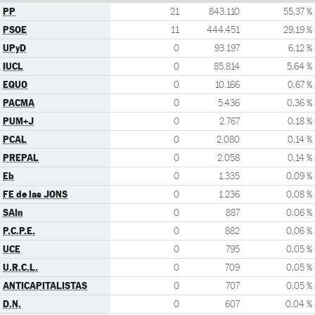
PP
21
843.110
55,37 %
PSOE
11
444.451
29,19 %
UPyD
0
93.197
6,12 %
IUCL
0
85.814
5,64 %
EQUO
0
10.166
0,67 %
PACMA
0
5.436
0,36 %
PUM+J
0
2.767
0,18 %
PCAL
0
2.080
0,14 %
PREPAL
0
2.058
0,14 %
Eb
0
1.335
0,09 %
FE de las JONS
0
1.236
0,08 %
SAIn
0
887
0,06 %
P.C.P.E.
0
882
0,06 %
UCE
0
795
0,05 %
U.R.C.L.
0
709
0,05 %
ANTICAPITALISTAS
0
707
0,05 %
D.N.
0
607
0,04 %