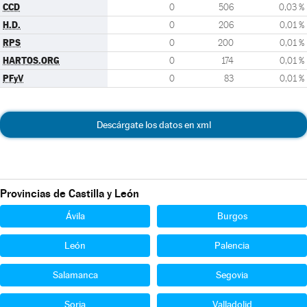
CCD
0
506
0,03 %
H.D.
0
206
0,01 %
RPS
0
200
0,01 %
HARTOS.ORG
0
174
0,01 %
PFyV
0
83
0,01 %
Descárgate los datos en xml
Provincias de Castilla y León
Ávila
Burgos
León
Palencia
Salamanca
Segovia
Soria
Valladolid