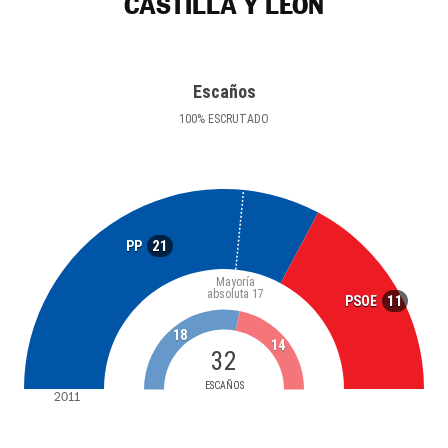
CASTILLA Y LEÓN
Escaños
100
%
ESCRUTADO
21
PP
Mayoría
absoluta
17
11
PSOE
18
14
32
ESCAÑOS
2011