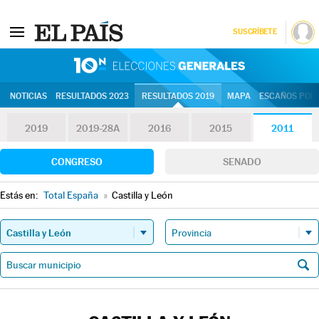
SUSCRÍBETE
10N | Eleccion
NOTICIAS
RESULTADOS 2023
RESULTADOS 2019
MAPA
ESCAÑOS POR 
2019
2019-28A
2016
2015
2011
CONGRESO
SENADO
Estás en:
Total España
»
Castilla y León