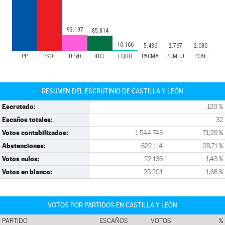
93.197
85.814
10.166
5.436
2.767
2.080
PP
PSOE
UPyD
IUCL
EQUO
PACMA
PUM+J
PCAL
RESUMEN DEL ESCRUTINIO DE CASTILLA Y LEÓN
Escrutado:
100 %
Escaños totales:
32
Votos contabilizados:
1.544.743
71,29 %
Abstenciones:
622.114
28,71 %
Votos nulos:
22.136
1,43 %
Votos en blanco:
25.201
1,66 %
VOTOS POR PARTIDOS EN CASTILLA Y LEÓN
PARTIDO
ESCAÑOS
VOTOS
%