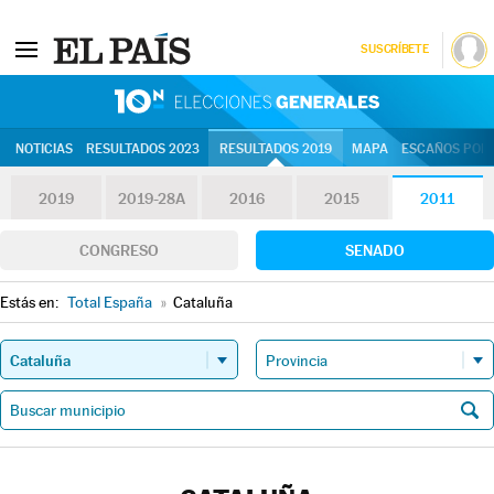
SUSCRÍBETE
10N | Eleccion
NOTICIAS
RESULTADOS 2023
RESULTADOS 2019
MAPA
ESCAÑOS POR 
2019
2019-28A
2016
2015
2011
CONGRESO
SENADO
Estás en:
Total España
»
Cataluña