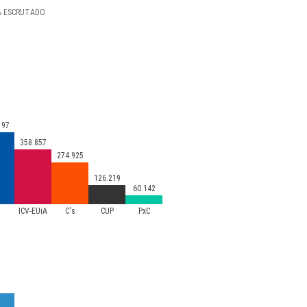
%
ESCRUTADO
197
358.857
274.925
126.219
60.142
P
ICV-EUiA
C's
CUP
PxC