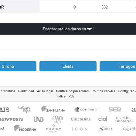
iR
0
332
Descárgate los datos en xml
Girona
Lleida
Tarragon
contenidos
Publicidad
Aviso legal
Política de privacidad
Política cookies
Configuraci
Índice
RSS