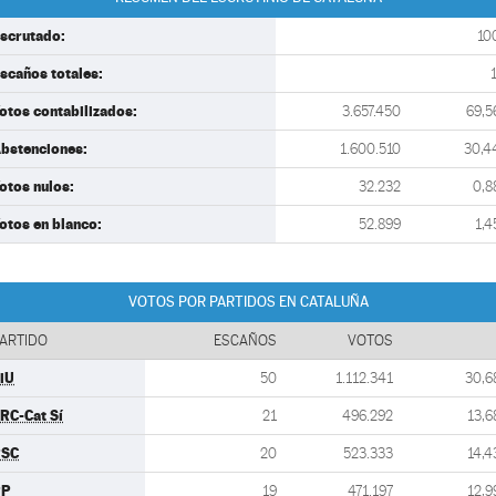
scrutado:
10
scaños totales:
otos contabilizados:
3.657.450
69,5
bstenciones:
1.600.510
30,4
otos nulos:
32.232
0,8
otos en blanco:
52.899
1,4
VOTOS POR PARTIDOS EN CATALUÑA
ARTIDO
ESCAÑOS
VOTOS
iU
50
1.112.341
30,6
RC-Cat Sí
21
496.292
13,6
PSC
20
523.333
14,4
PP
19
471.197
12,9