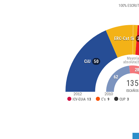
100
%
ESCRU
ERC-Cat Sí
Mayoría
50
CiU
absoluta
(
2
62
135
ESCAÑOS
2012
2010
ICV-EUiA
13
C's
9
CUP
3