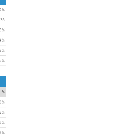
0 %
135
6 %
4 %
8 %
5 %
%
8 %
8 %
3 %
9 %