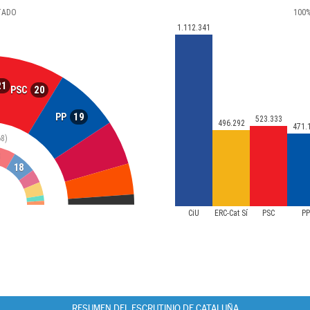
TADO
100
1.112.341
21
20
PSC
19
PP
523.333
496.292
471.
68)
8
18
CiU
ERC-Cat Sí
PSC
P
RESUMEN DEL ESCRUTINIO DE CATALUÑA