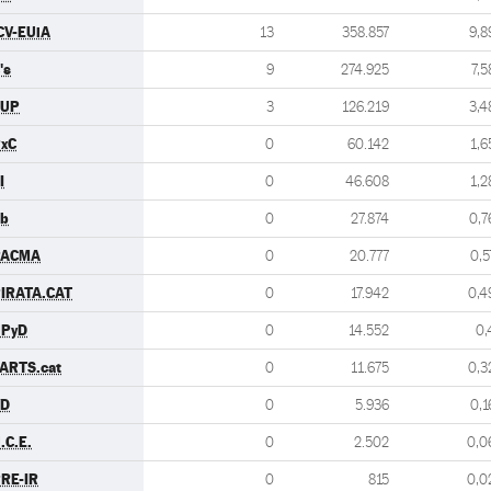
CV-EUiA
13
358.857
9,8
's
9
274.925
7,5
CUP
3
126.219
3,4
xC
0
60.142
1,6
I
0
46.608
1,2
b
0
27.874
0,7
PACMA
0
20.777
0,5
IRATA.CAT
0
17.942
0,4
UPyD
0
14.552
0,
ARTS.cat
0
11.675
0,3
VD
0
5.936
0,1
.C.E.
0
2.502
0,0
RE-IR
0
815
0,0