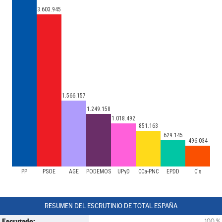
3.603.945
1.566.157
1.249.158
1.018.492
851.163
629.145
496.034
PP
PSOE
AGE
PODEMOS
UPyD
CCa-PNC
EPDD
C's
RESUMEN DEL ESCRUTINIO DE TOTAL ESPAÑA
Escrutado:
100 %