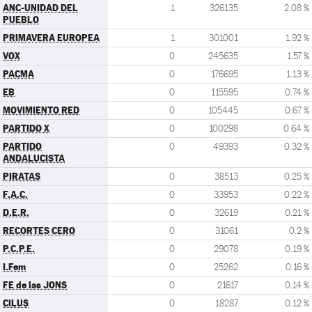
ANC-UNIDAD DEL
1
326135
2.08 %
PUEBLO
PRIMAVERA EUROPEA
1
301001
1.92 %
VOX
0
245635
1.57 %
PACMA
0
176695
1.13 %
EB
0
115595
0.74 %
MOVIMIENTO RED
0
105445
0.67 %
PARTIDO X
0
100298
0.64 %
PARTIDO
0
49393
0.32 %
ANDALUCISTA
PIRATAS
0
38513
0.25 %
F.A.C.
0
33953
0.22 %
D.E.R.
0
32619
0.21 %
RECORTES CERO
0
31061
0.2 %
P.C.P.E.
0
29078
0.19 %
I.Fem
0
25262
0.16 %
FE de las JONS
0
21617
0.14 %
CILUS
0
18287
0.12 %