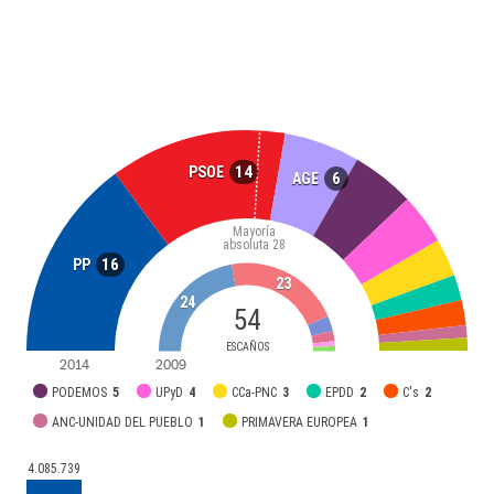
14
PSOE
6
AGE
Mayoría
absoluta
28
16
PP
23
24
54
ESCAÑOS
2014
2009
PODEMOS
5
UPyD
4
CCa-PNC
3
EPDD
2
C's
2
ANC-UNIDAD DEL PUEBLO
1
PRIMAVERA EUROPEA
1
4.085.739