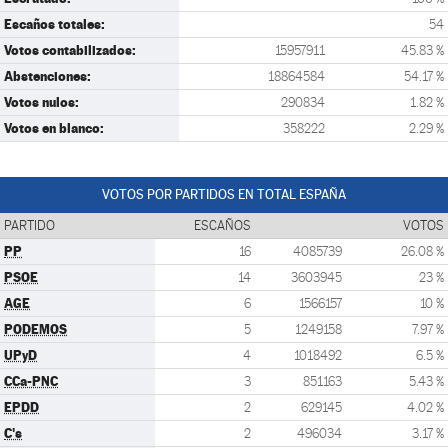
Escaños totales:
54
Votos contabilizados:
15957911
45.83 %
Abstenciones:
18864584
54.17 %
Votos nulos:
290834
1.82 %
Votos en blanco:
358222
2.29 %
VOTOS POR PARTIDOS EN TOTAL ESPAÑA
PARTIDO
ESCAÑOS
VOTOS
PP
16
4085739
26.08 %
PSOE
14
3603945
23 %
AGE
6
1566157
10 %
PODEMOS
5
1249158
7.97 %
UPyD
4
1018492
6.5 %
CCa-PNC
3
851163
5.43 %
EPDD
2
629145
4.02 %
C's
2
496034
3.17 %