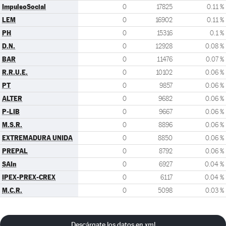
ImpulsoSocial
0
17825
0.11 %
LEM
0
16902
0.11 %
PH
0
15316
0.1 %
D.N.
0
12928
0.08 %
BAR
0
11476
0.07 %
R.R.U.E.
0
10102
0.06 %
PT
0
9857
0.06 %
ALTER
0
9682
0.06 %
P-LIB
0
9667
0.06 %
M.S.R.
0
8896
0.06 %
EXTREMADURA UNIDA
0
8850
0.06 %
PREPAL
0
8792
0.06 %
SAIn
0
6927
0.04 %
IPEX-PREX-CREX
0
6117
0.04 %
M.C.R.
0
5098
0.03 %
Descárgate los datos en xml