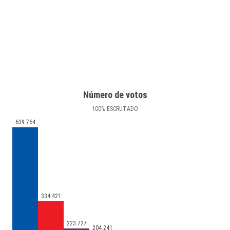
Número de votos
100
%
ESCRUTADO
639.764
334.421
223.727
204.241