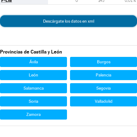
P-LIB
0
145
0,01 %
Descárgate los datos en xml
Provincias de Castilla y León
Ávila
Burgos
León
Palencia
Salamanca
Segovia
Soria
Valladolid
Zamora