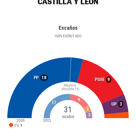
CASTILLA Y LEÓN
Escaños
100
%
ESCRUTADO
18
PP
9
PSOE
Mayoría
absoluta
16
9
17
3
UP
31
3
3
ESCAÑOS
2016
2015
C's
1