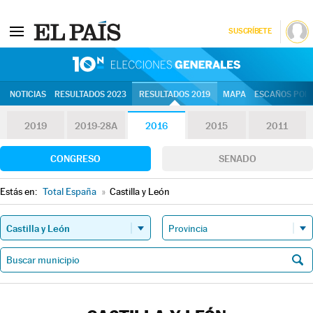
SUSCRÍBETE
10N | Eleccion
NOTICIAS
RESULTADOS 2023
RESULTADOS 2019
MAPA
ESCAÑOS POR 
2019
2019-28A
2016
2015
2011
CONGRESO
SENADO
Estás en:
Total España
»
Castilla y León