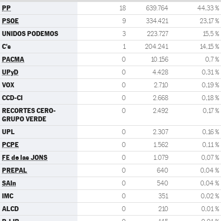
PP
18
639.764
44,33 %
PSOE
9
334.421
23,17 %
UNIDOS PODEMOS
3
223.727
15,5 %
C's
1
204.241
14,15 %
PACMA
0
10.156
0,7 %
UPyD
0
4.428
0,31 %
VOX
0
2.710
0,19 %
CCD-CI
0
2.668
0,18 %
RECORTES CERO-
0
2.492
0,17 %
GRUPO VERDE
UPL
0
2.307
0,16 %
PCPE
0
1.562
0,11 %
FE de las JONS
0
1.079
0,07 %
PREPAL
0
640
0,04 %
SAIn
0
540
0,04 %
IMC
0
351
0,02 %
ALCD
0
210
0,01 %