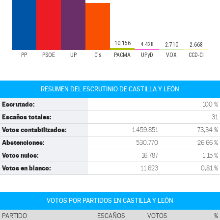
10.156
4.428
2.710
2.668
PP
PSOE
UP
C's
PACMA
UPyD
VOX
CCD-CI
RESUMEN DEL ESCRUTINIO DE CASTILLA Y LEÓN
Escrutado:
100 %
Escaños totales:
31
Votos contabilizados:
1.459.851
73,34 %
Abstenciones:
530.770
26,66 %
Votos nulos:
16.787
1,15 %
Votos en blanco:
11.623
0,81 %
VOTOS POR PARTIDOS EN CASTILLA Y LEÓN
PARTIDO
ESCAÑOS
VOTOS
%