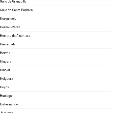
Guijo de Granadilla
Guijo de Santa Bárbara
Herguijuela
Hernán-Pérez
Herrera de Alcántara
Herreruela
Hervás
Higuera
Hinojal
Holguera
Hoyos
Huélaga
Ibahernando
Jaraicejo