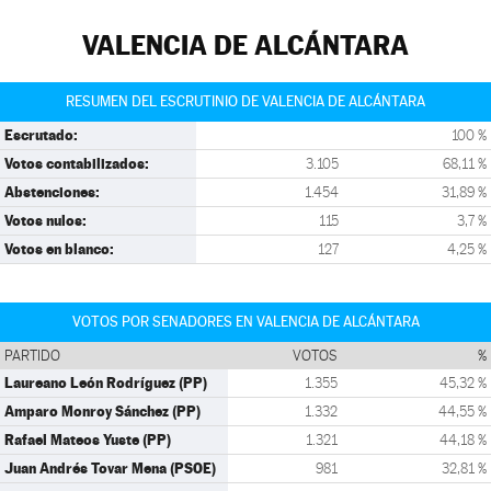
VALENCIA DE ALCÁNTARA
RESUMEN DEL ESCRUTINIO DE VALENCIA DE ALCÁNTARA
Escrutado:
100 %
Votos contabilizados:
3.105
68,11 %
Abstenciones:
1.454
31,89 %
Votos nulos:
115
3,7 %
Votos en blanco:
127
4,25 %
VOTOS POR SENADORES EN VALENCIA DE ALCÁNTARA
PARTIDO
VOTOS
%
Laureano León Rodríguez (PP)
1.355
45,32 %
Amparo Monroy Sánchez (PP)
1.332
44,55 %
Rafael Mateos Yuste (PP)
1.321
44,18 %
Juan Andrés Tovar Mena (PSOE)
981
32,81 %