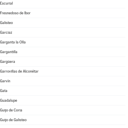
Escurial
Fresnedoso de Ibor
Galisteo
Garciaz
Garganta la Olla
Gargantilla
Gargüera
Garrovillas de Alconétar
Garvín
Gata
Guadalupe
Guijo de Coria
Guijo de Galisteo