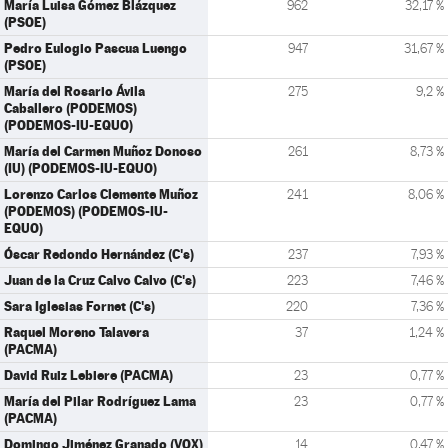
María Luisa Gómez Blázquez
962
32,17 %
(PSOE)
Pedro Eulogio Pascua Luengo
947
31,67 %
(PSOE)
María del Rosario Ávila
275
9,2 %
Caballero (PODEMOS)
(PODEMOS-IU-EQUO)
María del Carmen Muñoz Donoso
261
8,73 %
(IU) (PODEMOS-IU-EQUO)
Lorenzo Carlos Clemente Muñoz
241
8,06 %
(PODEMOS) (PODEMOS-IU-
EQUO)
Óscar Redondo Hernández (C's)
237
7,93 %
Juan de la Cruz Calvo Calvo (C's)
223
7,46 %
Sara Iglesias Fornet (C's)
220
7,36 %
Raquel Moreno Talavera
37
1,24 %
(PACMA)
David Ruiz Lebiere (PACMA)
23
0,77 %
María del Pilar Rodríguez Lama
23
0,77 %
(PACMA)
Domingo Jiménez Granado (VOX)
14
0,47 %