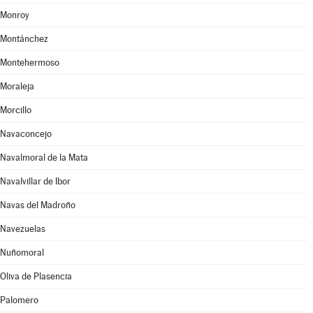
Monroy
Montánchez
Montehermoso
Moraleja
Morcillo
Navaconcejo
Navalmoral de la Mata
Navalvillar de Ibor
Navas del Madroño
Navezuelas
Nuñomoral
Oliva de Plasencia
Palomero