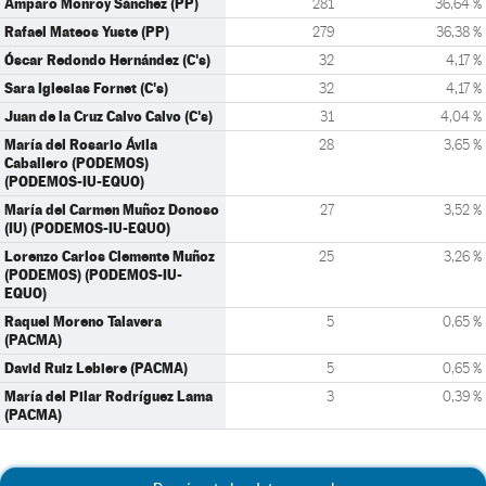
Amparo Monroy Sánchez (PP)
281
36,64 %
Rafael Mateos Yuste (PP)
279
36,38 %
Óscar Redondo Hernández (C's)
32
4,17 %
Sara Iglesias Fornet (C's)
32
4,17 %
Juan de la Cruz Calvo Calvo (C's)
31
4,04 %
María del Rosario Ávila
28
3,65 %
Caballero (PODEMOS)
(PODEMOS-IU-EQUO)
María del Carmen Muñoz Donoso
27
3,52 %
(IU) (PODEMOS-IU-EQUO)
Lorenzo Carlos Clemente Muñoz
25
3,26 %
(PODEMOS) (PODEMOS-IU-
EQUO)
Raquel Moreno Talavera
5
0,65 %
(PACMA)
David Ruiz Lebiere (PACMA)
5
0,65 %
María del Pilar Rodríguez Lama
3
0,39 %
(PACMA)