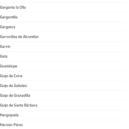
Garganta la Olla
Gargantilla
Gargüera
Garrovillas de Alconétar
Garvín
Gata
Guadalupe
Guijo de Coria
Guijo de Galisteo
Guijo de Granadilla
Guijo de Santa Bárbara
Herguijuela
Hernán-Pérez