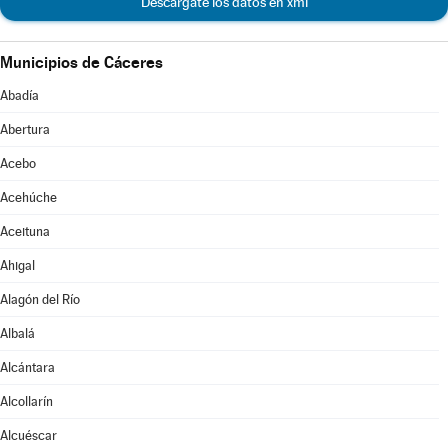
Descárgate los datos en xml
Municipios de Cáceres
Abadía
Abertura
Acebo
Acehúche
Aceituna
Ahigal
Alagón del Río
Albalá
Alcántara
Alcollarín
Alcuéscar