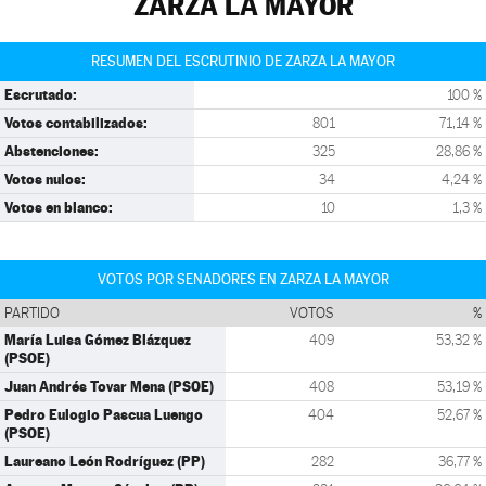
ZARZA LA MAYOR
RESUMEN DEL ESCRUTINIO DE ZARZA LA MAYOR
Escrutado:
100 %
Votos contabilizados:
801
71,14 %
Abstenciones:
325
28,86 %
Votos nulos:
34
4,24 %
Votos en blanco:
10
1,3 %
VOTOS POR SENADORES EN ZARZA LA MAYOR
PARTIDO
VOTOS
%
María Luisa Gómez Blázquez
409
53,32 %
(PSOE)
Juan Andrés Tovar Mena (PSOE)
408
53,19 %
Pedro Eulogio Pascua Luengo
404
52,67 %
(PSOE)
Laureano León Rodríguez (PP)
282
36,77 %