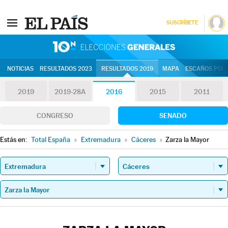
SUSCRÍBETE
10N | Eleccion
NOTICIAS
RESULTADOS 2023
RESULTADOS 2019
MAPA
ESCAÑOS POR 
2019
2019-28A
2016
2015
2011
CONGRESO
SENADO
Estás en:
Total España
»
Extremadura
»
Cáceres
»
Zarza la Mayor