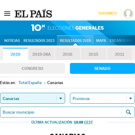
SUSCRÍBETE
10N | Eleccion
NOTICIAS
RESULTADOS 2023
RESULTADOS 2019
MAPA
ESCAÑOS POR 
2019
2019-28A
2016
2015
2011
CONGRESO
SENADO
Estás en:
Total España
»
Canarias
10.08
ÚLTIMA ACTUALIZACIÓN:
CEST