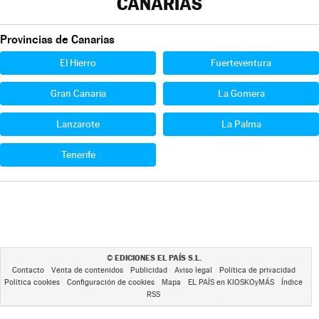
CANARIAS
Provincias de Canarias
El Hierro
Fuerteventura
Gran Canaria
La Gomera
Lanzarote
La Palma
Tenerife
EDICIONES EL PAÍS S.L.
©
Contacto
Venta de contenidos
Publicidad
Aviso legal
Política de privacidad
Política cookies
Configuración de cookies
Mapa
EL PAÍS en KIOSKOyMÁS
Índice
RSS