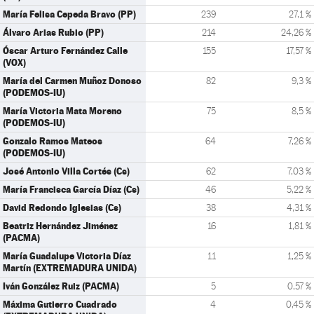
María Felisa Cepeda Bravo (PP)
239
27,1 %
Álvaro Arias Rubio (PP)
214
24,26 %
Óscar Arturo Fernández Calle
155
17,57 %
(VOX)
María del Carmen Muñoz Donoso
82
9,3 %
(PODEMOS-IU)
María Victoria Mata Moreno
75
8,5 %
(PODEMOS-IU)
Gonzalo Ramos Mateos
64
7,26 %
(PODEMOS-IU)
José Antonio Villa Cortés (Cs)
62
7,03 %
María Francisca García Díaz (Cs)
46
5,22 %
David Redondo Iglesias (Cs)
38
4,31 %
Beatriz Hernández Jiménez
16
1,81 %
(PACMA)
María Guadalupe Victoria Díaz
11
1,25 %
Martín (EXTREMADURA UNIDA)
Iván González Ruiz (PACMA)
5
0,57 %
Máxima Gutierro Cuadrado
4
0,45 %