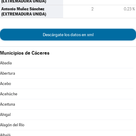
(EXTREMADURA UNIDA)
Antonio Muñoz Sánchez
2
0,23 %
(EXTREMADURA UNIDA)
Descárgate los datos en xml
Municipios de Cáceres
Abadía
Abertura
Acebo
Acehúche
Aceituna
Ahigal
Alagón del Río
Albalá