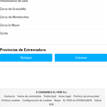
Villasbuenas de Gata
Zarza de Granadilla
Zarza de Montánchez
Zarza la Mayor
Zorita
Provincias de Extremadura
Badajoz
Cáceres
EDICIONES EL PAÍS S.L.
©
Contacto
Venta de contenidos
Publicidad
Aviso legal
Política de privacidad
Política cookies
Configuración de cookies
Mapa
EL PAÍS en KIOSKOyMÁS
Índice
RSS