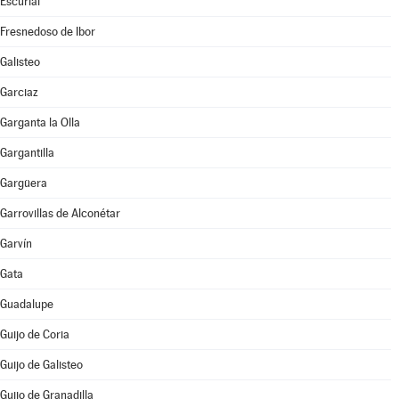
Escurial
Fresnedoso de Ibor
Galisteo
Garciaz
Garganta la Olla
Gargantilla
Gargüera
Garrovillas de Alconétar
Garvín
Gata
Guadalupe
Guijo de Coria
Guijo de Galisteo
Guijo de Granadilla