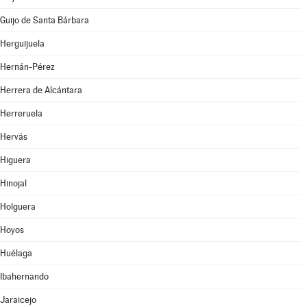
Guijo de Santa Bárbara
Herguijuela
Hernán-Pérez
Herrera de Alcántara
Herreruela
Hervás
Higuera
Hinojal
Holguera
Hoyos
Huélaga
Ibahernando
Jaraicejo