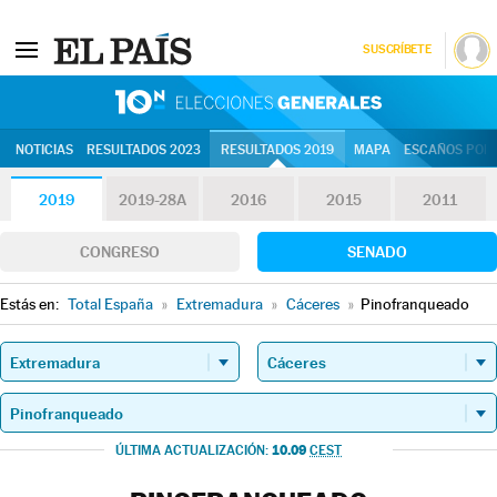
SUSCRÍBETE
10N | Eleccion
NOTICIAS
RESULTADOS 2023
RESULTADOS 2019
MAPA
ESCAÑOS POR 
2019
2019-28A
2016
2015
2011
CONGRESO
SENADO
Estás en:
Total España
»
Extremadura
»
Cáceres
»
Pinofranqueado
10.09
ÚLTIMA ACTUALIZACIÓN:
CEST