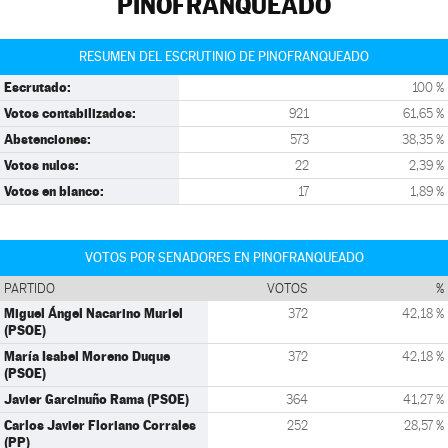
PINOFRANQUEADO
RESUMEN DEL ESCRUTINIO DE PINOFRANQUEADO
Escrutado:
100 %
Votos contabilizados:
921
61,65 %
Abstenciones:
573
38,35 %
Votos nulos:
22
2,39 %
Votos en blanco:
17
1,89 %
VOTOS POR SENADORES EN PINOFRANQUEADO
PARTIDO
VOTOS
%
Miguel Ángel Nacarino Muriel
372
42,18 %
(PSOE)
María Isabel Moreno Duque
372
42,18 %
(PSOE)
Javier Garcinuño Rama (PSOE)
364
41,27 %
Carlos Javier Floriano Corrales
252
28,57 %
(PP)