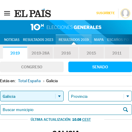
SUSCRÍBETE
10N | Eleccion
NOTICIAS
RESULTADOS 2023
RESULTADOS 2019
MAPA
ESCAÑOS POR 
2019
2019-28A
2016
2015
2011
CONGRESO
SENADO
Estás en:
Total España
»
Galicia
10.08
ÚLTIMA ACTUALIZACIÓN:
CEST