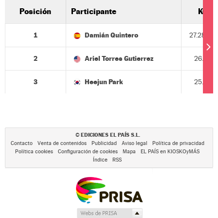
Posición
Participante
KO
1
Damián Quintero
27.28
Q
2
Ariel Torres Gutierrez
26.46
3
Heejun Park
25.98
EDICIONES EL PAÍS S.L.
©
Contacto
Venta de contenidos
Publicidad
Aviso legal
Política de privacidad
Política cookies
Configuración de cookies
Mapa
EL PAÍS en KIOSKOyMÁS
Índice
RSS