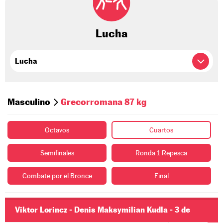
Lucha
Masculino
Grecorromana 87 kg
Octavos
Cuartos
Semifinales
Ronda 1 Repesca
Combate por el Bronce
Final
Viktor Lorincz - Denis Maksymilian Kudla - 3 de