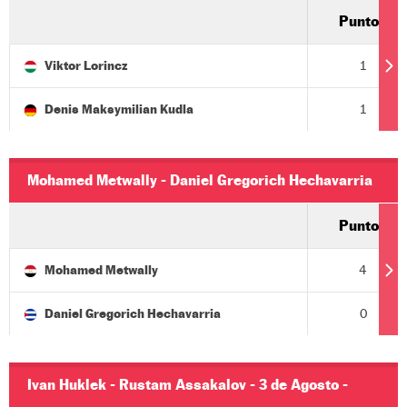
Agosto - 05:47
Puntos
Viktor Lorincz
1
Denis Maksymilian Kudla
1
Mohamed Metwally - Daniel Gregorich Hechavarria
- 3 de Agosto - 05:47
Puntos
Mohamed Metwally
4
Daniel Gregorich Hechavarria
0
Ivan Huklek - Rustam Assakalov - 3 de Agosto -