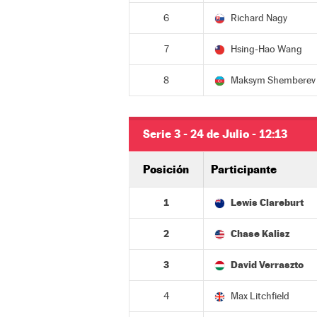
6
Richard Nagy
7
Hsing-Hao Wang
8
Maksym Shemberev
Serie 3 - 24 de Julio - 12:13
Posición
Participante
1
Lewis Clareburt
2
Chase Kalisz
3
David Verraszto
4
Max Litchfield