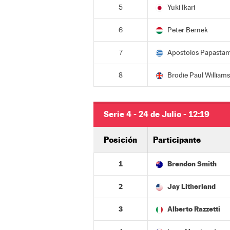
5
Yuki Ikari
6
Peter Bernek
7
Apostolos Papasta
8
Brodie Paul Williams
Serie 4 - 24 de Julio - 12:19
Posición
Participante
1
Brendon Smith
2
Jay Litherland
3
Alberto Razzetti