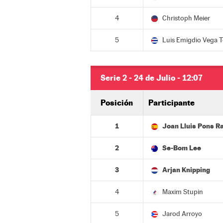
4
Christoph Meier
5
Luis Emigdio Vega T
Serie 2 - 24 de Julio - 12:07
Posición
Participante
1
Joan Lluis Pons 
2
Se-Bom Lee
3
Arjan Knipping
4
Maxim Stupin
5
Jarod Arroyo