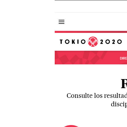
DIR
Consulte los resulta
disci