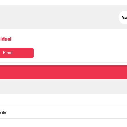
idual
Final
vila