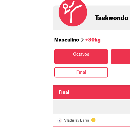
Taekwondo
Masculino
+80kg
Octavos
Final
Final
Vladislav Larin