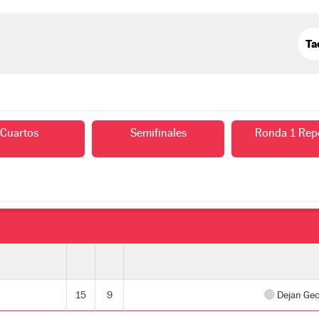
Cuartos
Semifinales
Ronda 1 Rep
15
9
Dejan Geo