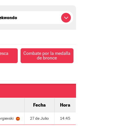
esca
Combate por la medalla
de bronce
Fecha
Hora
rgievski
27 de Julio
14:45