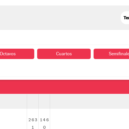
Octavos
Cuartos
Semifinal
2 6 3
1 4 6
1
0