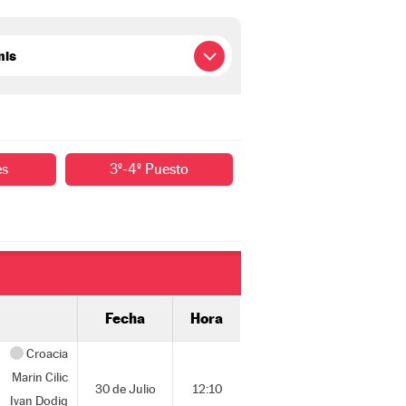
es
3º-4º Puesto
Fecha
Hora
Croacia
Marin Cilic
30 de Julio
12:10
Ivan Dodig