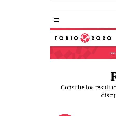
DIR
Consulte los resulta
disci