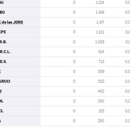
íí
0
1.214
0,
IBU
0
1.148
0,
E de las JONS
0
1.147
0,
CPE
0
1.121
0,
R.B.
0
1.028
0,
R.C.L.
0
914
0,
D.S.
0
713
0,
E
0
559
0,
GRUCI
0
523
0,
H
0
462
0,
DL
0
330
0,
CL
0
315
0,
A
0
290
0,