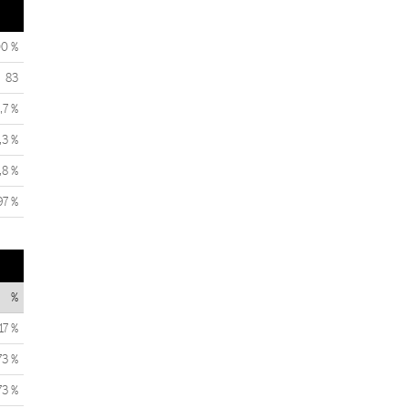
00 %
83
,7 %
,3 %
,8 %
97 %
%
17 %
73 %
73 %