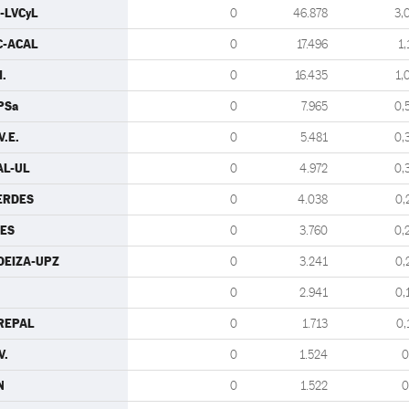
U-LVCyL
0
46.878
3,
C-ACAL
0
17.496
1,
I.
0
16.435
1,
PSa
0
7.965
0,
V.E.
0
5.481
0,
AL-UL
0
4.972
0,
ERDES
0
4.038
0,
DES
0
3.760
0,
DEIZA-UPZ
0
3.241
0,
0
2.941
0,
REPAL
0
1.713
0,
V.
0
1.524
0
N
0
1.522
0