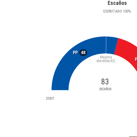
Escaños
ESCRUTADO
100
%
48
PP
Mayoría
absoluta
(42)
83
ESCAÑOS
2007