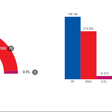
748.746
574.596
33
PSOE
U.P.L.
2
41.519
PP
PSOE
U.P.L.