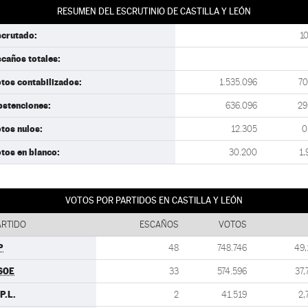
RESUMEN DEL ESCRUTINIO DE CASTILLA Y LEÓN
scrutado:
1
caños totales:
tos contabilizados:
1.535.096
70
bstenciones:
636.096
29
tos nulos:
12.305
0
tos en blanco:
30.200
1,
VOTOS POR PARTIDOS EN CASTILLA Y LEÓN
ARTIDO
ESCAÑOS
VOTOS
P
48
748.746
49,
SOE
33
574.596
37,
P.L.
2
41.519
2,