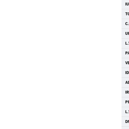
I
T
C.
U
L.
P
V
I
A
IR
P
L.
D