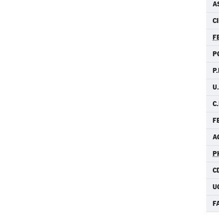
AS
C
F
P
P.
U.
C.
F
A
P
C
U
F