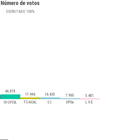
Número de votos
ESCRUTADO
100
%
46.878
17.496
16.435
7.965
5.481
IU-LVCyL
TC-ACAL
C.I.
UPSa
L.V.E.