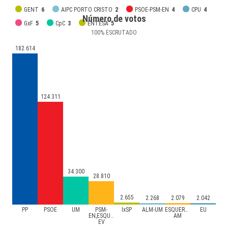
GENT
6
AIPC PORTO CRISTO
2
PSOE-PSM-EN
4
CPU
4
Número de votos
GxF
5
CpC
3
ENTESA
5
100
%
ESCRUTADO
182.614
124.311
34.300
28.810
2.655
2.268
2.079
2.042
PP
PSOE
UM
PSM-
IxSP
ALM-UM
ESQUERRA-
EU
EN,ESQUERRA,EU-
AM
EV