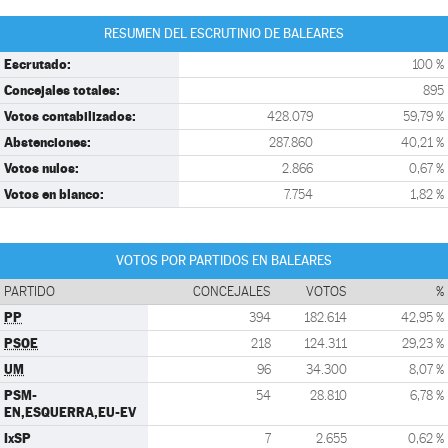
RESUMEN DEL ESCRUTINIO DE BALEARES
Escrutado:
100 %
Concejales totales:
895
Votos contabilizados:
428.079
59,79 %
Abstenciones:
287.860
40,21 %
Votos nulos:
2.866
0,67 %
Votos en blanco:
7.754
1,82 %
VOTOS POR PARTIDOS EN BALEARES
PARTIDO
CONCEJALES
VOTOS
%
PP
394
182.614
42,95 %
PSOE
218
124.311
29,23 %
UM
96
34.300
8,07 %
PSM-
54
28.810
6,78 %
EN,ESQUERRA,EU-EV
IxSP
7
2.655
0,62 %