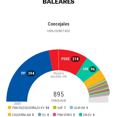
BALEARES
Concejales
100
%
ESCRUTADO
218
PSOE
96
UM
394
PP
Mayoría
absoluta
448
895
CONCEJALES
2007
PSM-EN,ESQUERRA,EU-EV
54
IxSP
7
ALM-UM
3
ESQUERRA-AM
5
EU
4
PSM-VERDS
5
EM-EU
4