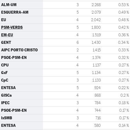
ALM-UM
3
2.268
0,53 %
ESQUERRA-AM
5
2.079
0,49 %
EU
4
2.042
0,48 %
PSM-VERDS
5
1.800
0,42 %
EM-EU
4
1.519
0,36 %
GENT
6
1.430
0,34 %
AIPC PORTO CRISTO
2
1.415
0,33 %
PSOE-PSM-EN
4
1.374
0,32 %
CPU
4
1.137
0,27 %
GxF
5
1.134
0,27 %
CpC
3
1.133
0,27 %
ENTESA
5
924
0,22 %
GISCa
4
868
0,2 %
IPEC
3
784
0,18 %
PSOE-PSM-EN
4
744
0,17 %
IxSMB
3
716
0,17 %
ENTESA
4
580
0,14 %