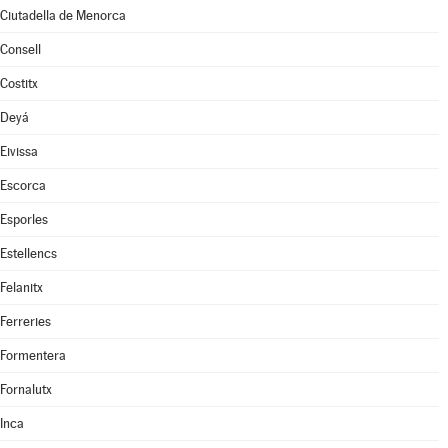
Ciutadella de Menorca
Consell
Costitx
Deyá
Eivissa
Escorca
Esporles
Estellencs
Felanitx
Ferreries
Formentera
Fornalutx
Inca