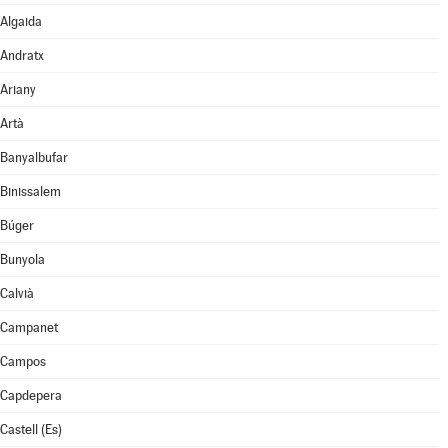
Algaida
Andratx
Ariany
Artà
Banyalbufar
Binissalem
Búger
Bunyola
Calvià
Campanet
Campos
Capdepera
Castell (Es)