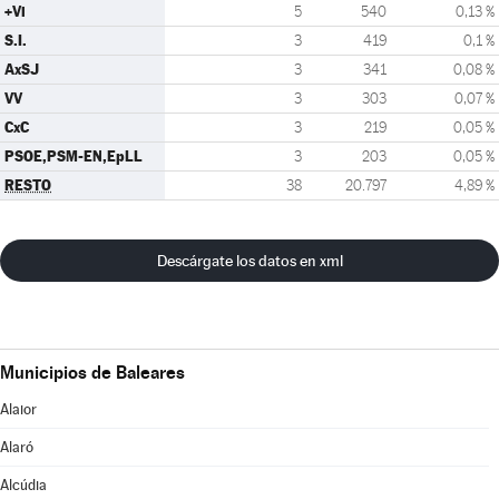
+Vi
5
540
0,13 %
S.I.
3
419
0,1 %
AxSJ
3
341
0,08 %
VV
3
303
0,07 %
CxC
3
219
0,05 %
PSOE,PSM-EN,EpLL
3
203
0,05 %
RESTO
38
20.797
4,89 %
Descárgate los datos en xml
Municipios de Baleares
Alaior
Alaró
Alcúdia