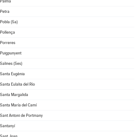
Palma
Petra
Pobla (Sa)
Pollença
Porreres
Puigpunyent
Salines (Ses)
Santa Eugènia
Santa Eulalia del Río
Santa Margalida
Santa María del Camí
Sant Antoni de Portmany
Santanyí
Sant Joan