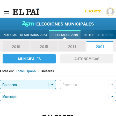
SUSCRÍBETE
26M | Elec
NOTICIAS
RESULTADOS 2023
RESULTADOS 2019
PACTOS
AUTONÓMIC
2019
2015
2011
2007
MUNICIPALES
AUTONÓMICAS
Estás en:
Total España
»
Baleares