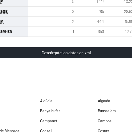
PP
5
1.117
40,2
PSOE
3
795
28,6
UM
2
444
15,9
PSM-EN
1
353
12,7
Descárgate los datos en xml
Alcúdia
Algaida
Banyalbufar
Binissalem
Campanet
Campos
 de Menorca
Consell
Costitx