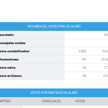
RESUMEN DEL ESCRUTINIO DE ALARÓ
scrutado:
10
oncejales totales:
otos contabilizados:
2.826
79,1
bstenciones:
745
20,8
otos nulos:
49
1,7
otos en blanco:
68
2,4
VOTOS POR PARTIDOS EN ALARÓ
ARTIDO
CONCEJALES
VOTOS