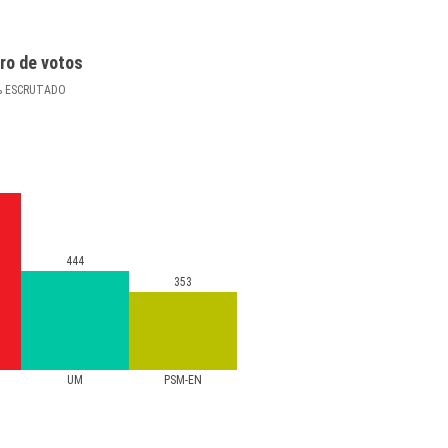
ro de votos
%
ESCRUTADO
444
353
UM
PSM-EN