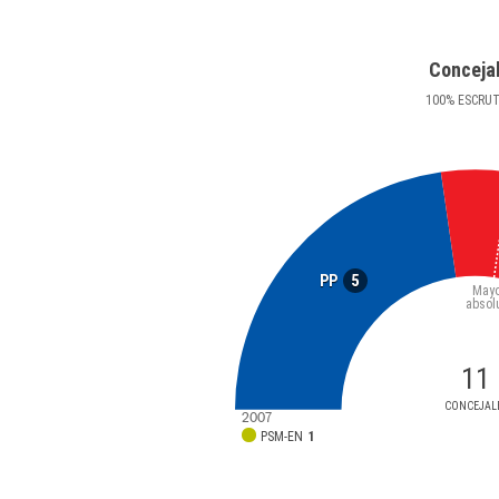
Conceja
100
%
ESCRU
5
PP
Mayo
absol
11
CONCEJAL
2007
PSM-EN
1