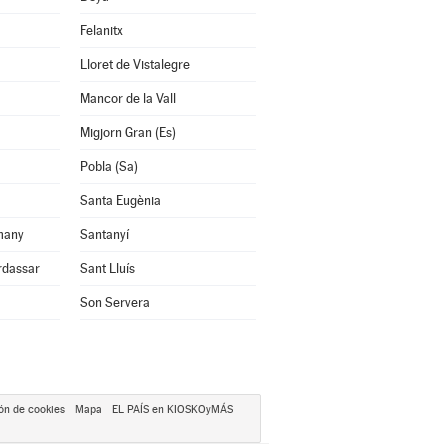
Felanitx
Lloret de Vistalegre
Mancor de la Vall
Migjorn Gran (Es)
Pobla (Sa)
Santa Eugènia
many
Santanyí
rdassar
Sant Lluís
Son Servera
ón de cookies
Mapa
EL PAÍS en KIOSKOyMÁS