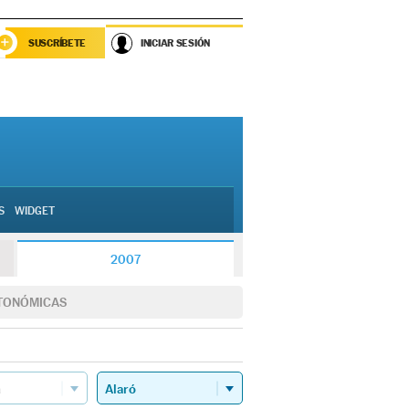
SUSCRÍBETE
INICIAR SESIÓN
S
WIDGET
2007
TONÓMICAS