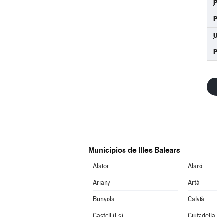
Municipios de Illes Balears
Alaior
Alaró
Ariany
Artà
Bunyola
Calvià
Castell (Es)
Ciutadella