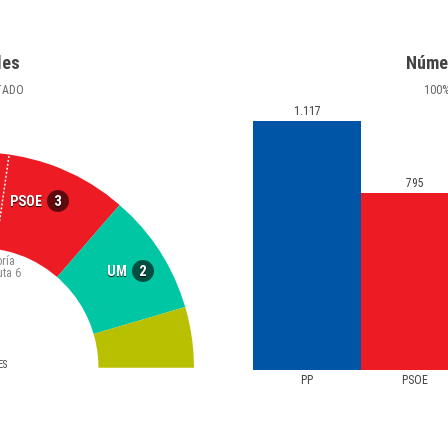
les
Núme
TADO
100
1.117
795
3
PSOE
ría
2
UM
uta
6
ES
PP
PSOE