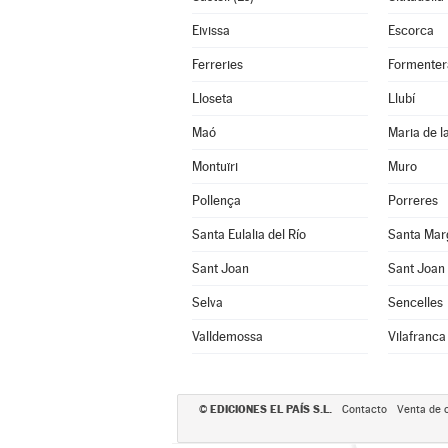
Eivissa
Escorca
Ferreries
Formenter
Lloseta
Llubí
Maó
Maria de l
Montuïri
Muro
Pollença
Porreres
Santa Eulalia del Río
Santa Mar
Sant Joan
Sant Joan 
Selva
Sencelles
Valldemossa
Vilafranca
EDICIONES EL PAÍS S.L.
©
Contacto
Venta de 