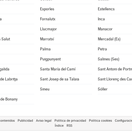
Esporles
Estellencs
a
Fornalutx
Inca
Llucmajor
Manacor
a Salut
Marratxí
Mercadal (Es)
Palma
Petra
Puigpunyent
Salines (Ses)
galida
Santa María del Camí
Sant Antoni de Port
de Labritja
Sant Josep de sa Talaia
Sant Llorenç des Ca
Sineu
Sóller
 de Bonany
contenidos
Publicidad
Aviso legal
Política de privacidad
Política cookies
Configuraci
Índice
RSS