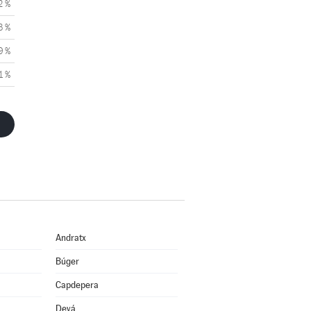
2 %
3 %
9 %
1 %
Andratx
Búger
Capdepera
Deyá