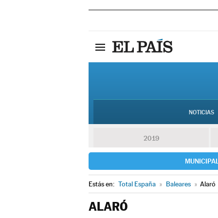
NOTICIAS
2019
MUNICIPA
Estás en:
Total España
»
Baleares
»
Alaró
ALARÓ