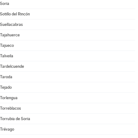
Soria
Sotillo del Rincón
Suellacabras
Tajahuerce
Tajueco
Talveila
Tardelcuende
Taroda
Tejado
Torlengua
Torreblacos
Torrubia de Soria
Trévago