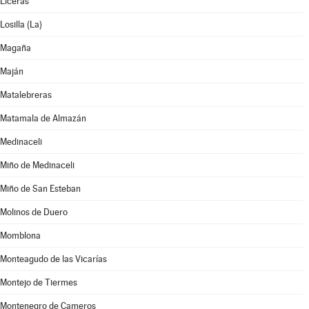
Liceras
Losilla (La)
Magaña
Maján
Matalebreras
Matamala de Almazán
Medinaceli
Miño de Medinaceli
Miño de San Esteban
Molinos de Duero
Momblona
Monteagudo de las Vicarías
Montejo de Tiermes
Montenegro de Cameros