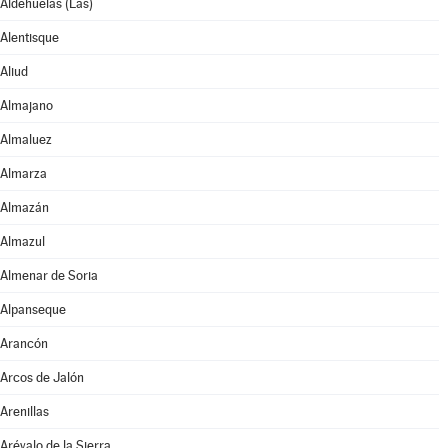
Aldehuelas (Las)
Alentisque
Aliud
Almajano
Almaluez
Almarza
Almazán
Almazul
Almenar de Soria
Alpanseque
Arancón
Arcos de Jalón
Arenillas
Arévalo de la Sierra