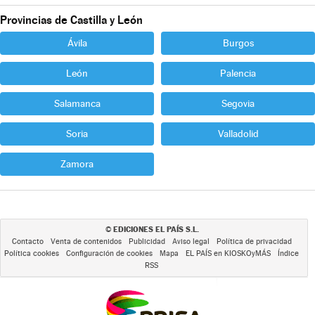
Provincias de Castilla y León
Ávila
Burgos
León
Palencia
Salamanca
Segovia
Soria
Valladolid
Zamora
EDICIONES EL PAÍS S.L.
©
Contacto
Venta de contenidos
Publicidad
Aviso legal
Política de privacidad
Política cookies
Configuración de cookies
Mapa
EL PAÍS en KIOSKOyMÁS
Índice
RSS