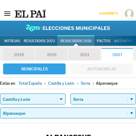
SUSCRÍBETE
26M | Elec
NOTICIAS
RESULTADOS 2023
RESULTADOS 2019
PACTOS
AUTONÓMIC
2019
2015
2011
2007
MUNICIPALES
AUTONÓMICAS
Estás en:
Total España
»
Castilla y León
»
Soria
»
Alpanseque