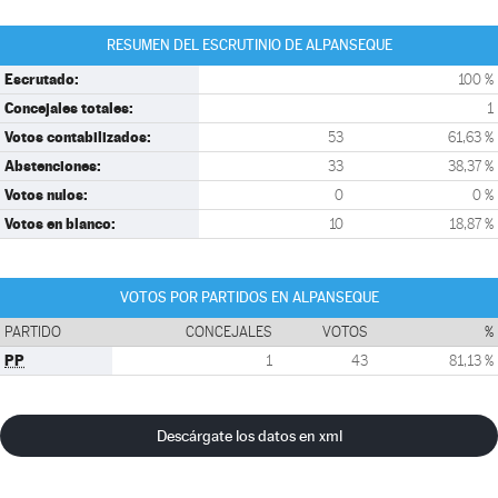
RESUMEN DEL ESCRUTINIO DE ALPANSEQUE
Escrutado:
100 %
Concejales totales:
1
Votos contabilizados:
53
61,63 %
Abstenciones:
33
38,37 %
Votos nulos:
0
0 %
Votos en blanco:
10
18,87 %
VOTOS POR PARTIDOS EN ALPANSEQUE
PARTIDO
CONCEJALES
VOTOS
%
PP
1
43
81,13 %
Descárgate los datos en xml