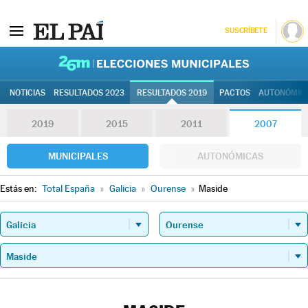
SUSCRÍBETE
26M | Elec
NOTICIAS
RESULTADOS 2023
RESULTADOS 2019
PACTOS
AUTONÓMIC
2019
2015
2011
2007
MUNICIPALES
AUTONÓMICAS
Estás en:
Total España
»
Galicia
»
Ourense
»
Maside