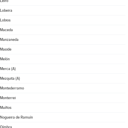
Leiro
Lobeira
Lobios
Maceda
Manzaneda
Maside
Melón
Merca (A)
Mezquita (A)
Montederramo
Monterrei
Muíños
Nogueira de Ramuín
Oímbra