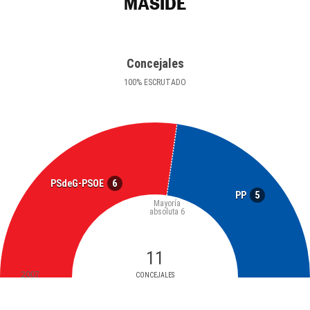
MASIDE
Concejales
100
%
ESCRUTADO
6
PSdeG-PSOE
5
PP
Mayoría
absoluta
6
11
2007
CONCEJALES