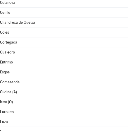
Celanova
Cenlle
Chandrexa de Queixa
Coles
Cortegada
Cualedro
Entrimo
Esgos
Gomesende
Gudiña (A)
Irixo (O)
Larouco
Laza