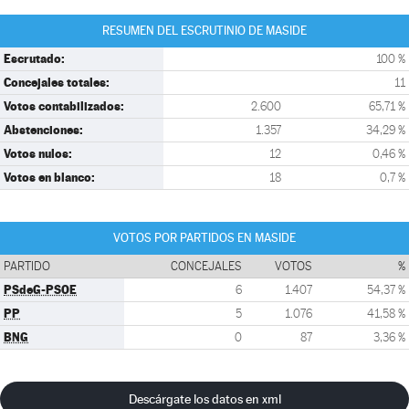
RESUMEN DEL ESCRUTINIO DE MASIDE
Escrutado:
100 %
Concejales totales:
11
Votos contabilizados:
2.600
65,71 %
Abstenciones:
1.357
34,29 %
Votos nulos:
12
0,46 %
Votos en blanco:
18
0,7 %
VOTOS POR PARTIDOS EN MASIDE
PARTIDO
CONCEJALES
VOTOS
%
PSdeG-PSOE
6
1.407
54,37 %
PP
5
1.076
41,58 %
BNG
0
87
3,36 %
Descárgate los datos en xml