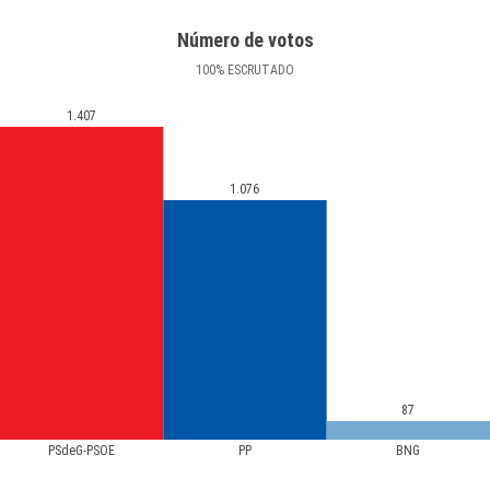
Número de votos
100
%
ESCRUTADO
1.407
1.076
87
PSdeG-PSOE
PP
BNG