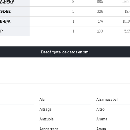
AJ-PNV
8
895
53,2
SE-EE
3
326
19,
B-B/A
1
174
10,3
PP
1
100
5,9
Descárgate los datos en xml
Aia
Aizarnazabal
Altzaga
Altzo
Antzuola
Arama
Astigarraga
Ataun