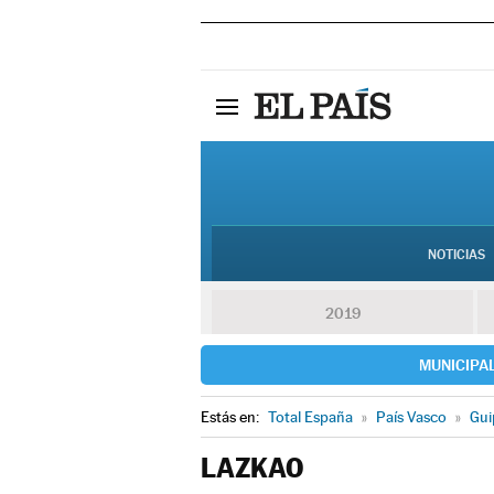
NOTICIAS
2019
MUNICIPA
Estás en:
Total España
»
País Vasco
»
Gui
LAZKAO