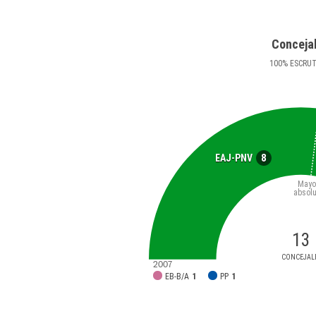
Conceja
100
%
ESCRU
8
EAJ-PNV
Mayo
absolu
13
CONCEJAL
2007
EB-B/A
1
PP
1