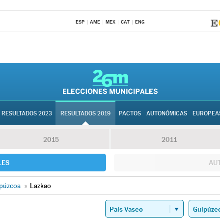
ESP
AME
MEX
CAT
ENG
RESULTADOS 2023
RESULTADOS 2019
PACTOS
AUTONÓMICAS
EUROPEA
2015
2011
LES
AU
púzcoa
»
Lazkao