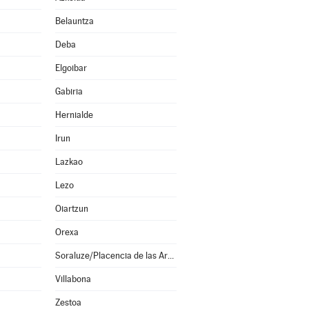
Belauntza
Deba
Elgoibar
Gabiria
Hernialde
Irun
Lazkao
Lezo
Oiartzun
Orexa
Soraluze/Placencia de las Armas
Villabona
Zestoa