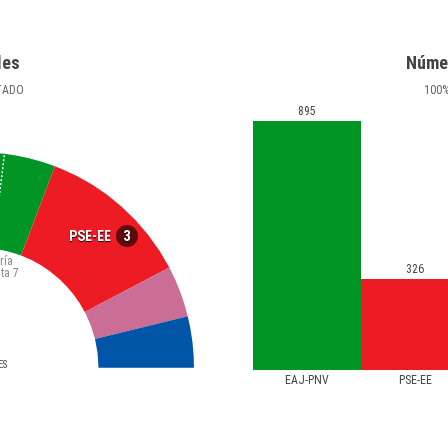
les
Núme
TADO
100
895
3
PSE-EE
ría
326
ta
7
ES
EAJ-PNV
PSE-EE