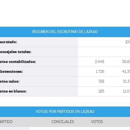
RESUMEN DEL ESCRUTINIO DE LAZKAO
scrutado:
10
oncejales totales:
otos contabilizados:
2.448
58,6
bstenciones:
1.726
41,3
otos nulos:
768
31,3
otos en blanco:
185
11,0
VOTOS POR PARTIDOS EN LAZKAO
ARTIDO
CONCEJALES
VOTOS