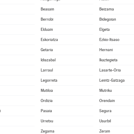
Beasain
Beizama
Berrobi
Bidegoian
Elduain
Elgeta
Eskoriatza
Ezkio-Itsaso
Getaria
Hernani
Idiazabal
Ikaztegieta
Larraul
Lasarte-Oria
Legorreta
Leintz-Gatzaga
Mutiloa
Mutriku
Ordizia
Orendain
i
Pasaia
Segura
Urretxu
Usurbil
Zegama
Zerain