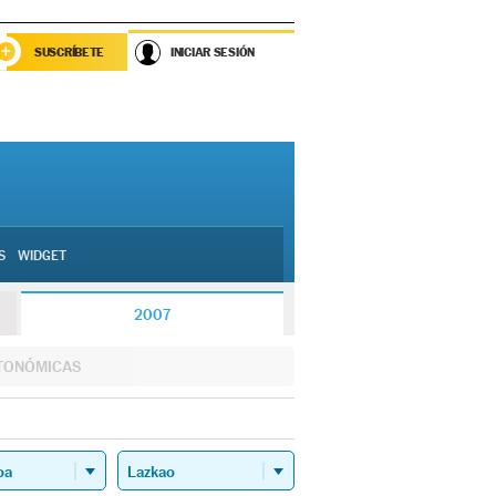
SUSCRÍBETE
INICIAR SESIÓN
S
WIDGET
2007
TONÓMICAS