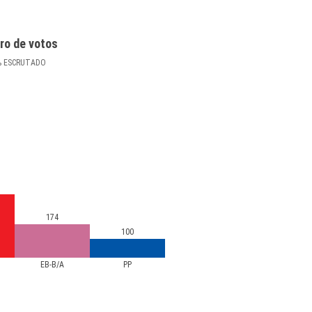
ro de votos
%
ESCRUTADO
174
100
EB-B/A
PP