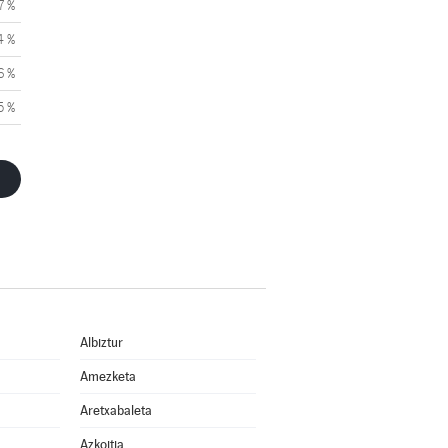
7 %
4 %
6 %
5 %
Albiztur
Amezketa
Aretxabaleta
Azkoitia