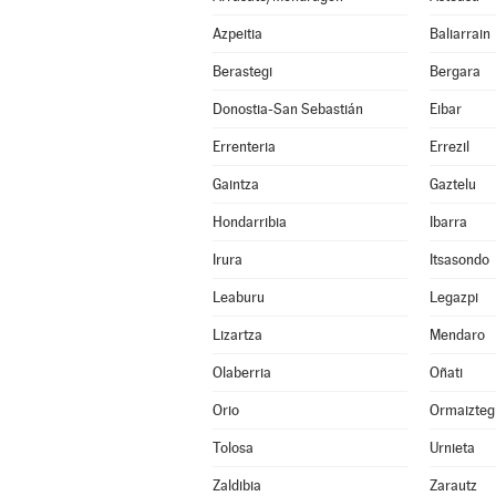
Azpeitia
Baliarrain
Berastegi
Bergara
Donostia-San Sebastián
Eibar
Errenteria
Errezil
Gaintza
Gaztelu
Hondarribia
Ibarra
Irura
Itsasondo
Leaburu
Legazpi
Lizartza
Mendaro
Olaberria
Oñati
Orio
Ormaizteg
Tolosa
Urnieta
Zaldibia
Zarautz