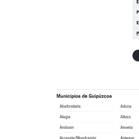
E
P
E
Municipios de Guipúzcoa
Abaltzisketa
Aduna
Alegia
Alkiza
Andoain
Anoeta
Arrasate/Mondragón
Asteasu