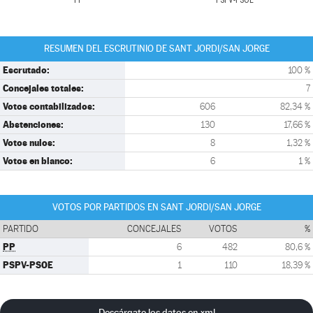
PP
PSPV-PSOE
RESUMEN DEL ESCRUTINIO DE SANT JORDI/SAN JORGE
Escrutado:
100 %
Concejales totales:
7
Votos contabilizados:
606
82,34 %
Abstenciones:
130
17,66 %
Votos nulos:
8
1,32 %
Votos en blanco:
6
1 %
VOTOS POR PARTIDOS EN SANT JORDI/SAN JORGE
PARTIDO
CONCEJALES
VOTOS
%
PP
6
482
80,6 %
PSPV-PSOE
1
110
18,39 %
Descárgate los datos en xml