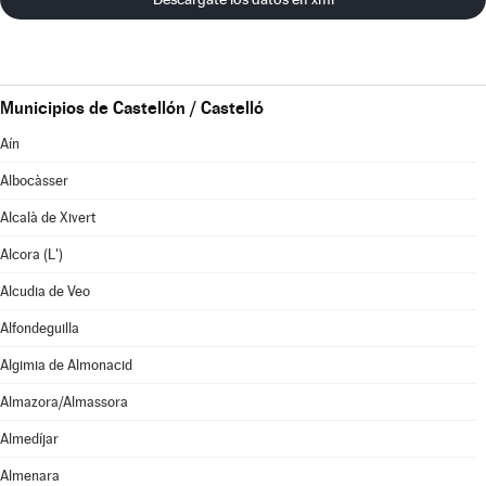
Municipios de Castellón / Castelló
Aín
Albocàsser
Alcalà de Xivert
Alcora (L')
Alcudia de Veo
Alfondeguilla
Algimia de Almonacid
Almazora/Almassora
Almedíjar
Almenara