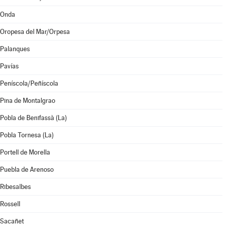
Onda
Oropesa del Mar/Orpesa
Palanques
Pavías
Peníscola/Peñíscola
Pina de Montalgrao
Pobla de Benifassà (La)
Pobla Tornesa (La)
Portell de Morella
Puebla de Arenoso
Ribesalbes
Rossell
Sacañet