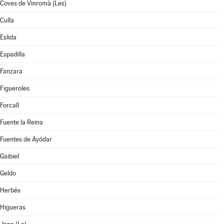
Coves de Vinromà (Les)
Culla
Eslida
Espadilla
Fanzara
Figueroles
Forcall
Fuente la Reina
Fuentes de Ayódar
Gaibiel
Geldo
Herbés
Higueras