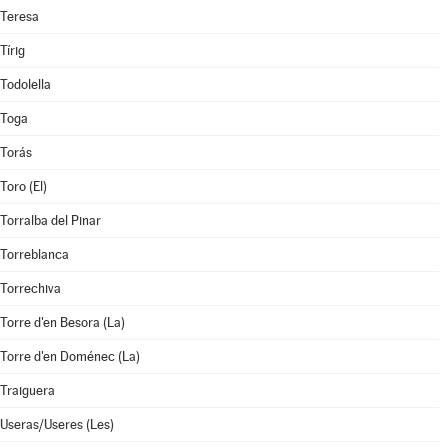
Teresa
Tírig
Todolella
Toga
Torás
Toro (El)
Torralba del Pinar
Torreblanca
Torrechiva
Torre d'en Besora (La)
Torre d'en Doménec (La)
Traiguera
Useras/Useres (Les)