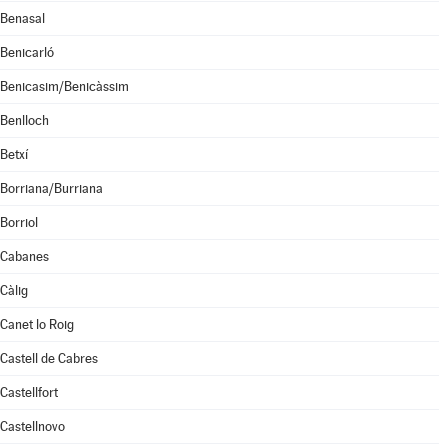
Benasal
Benicarló
Benicasim/Benicàssim
Benlloch
Betxí
Borriana/Burriana
Borriol
Cabanes
Càlig
Canet lo Roig
Castell de Cabres
Castellfort
Castellnovo