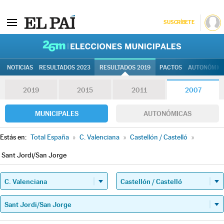
SUSCRÍBETE
26M | Elec
NOTICIAS
RESULTADOS 2023
RESULTADOS 2019
PACTOS
AUTONÓMIC
2019
2015
2011
2007
MUNICIPALES
AUTONÓMICAS
Estás en:
Total España
»
C. Valenciana
»
Castellón / Castelló
»
Sant Jordi/San Jorge