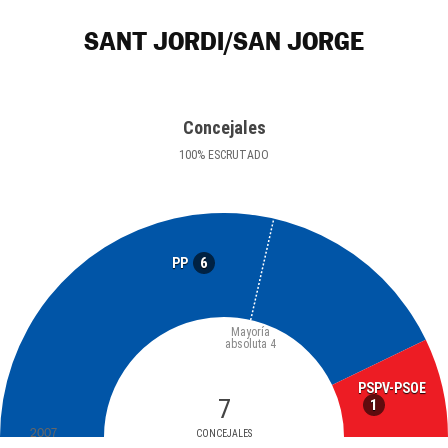
SANT JORDI/SAN JORGE
Concejales
100
%
ESCRUTADO
6
PP
Mayoría
absoluta
4
PSPV-PSOE
7
1
2007
CONCEJALES