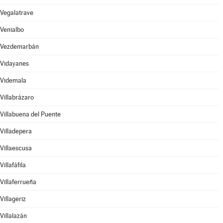
Vegalatrave
Venialbo
Vezdemarbán
Vidayanes
Videmala
Villabrázaro
Villabuena del Puente
Villadepera
Villaescusa
Villafáfila
Villaferrueña
Villageriz
Villalazán