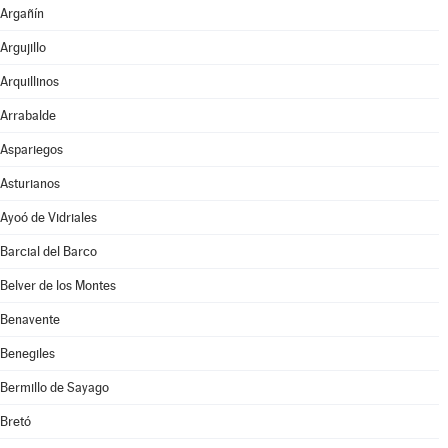
Argañín
Argujillo
Arquillinos
Arrabalde
Aspariegos
Asturianos
Ayoó de Vidriales
Barcial del Barco
Belver de los Montes
Benavente
Benegiles
Bermillo de Sayago
Bretó