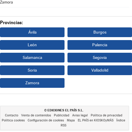
Zamora
Provincias:
Ávila
Burgos
León
Palencia
Salamanca
Segovia
Soria
Valladolid
Zamora
EDICIONES EL PAÍS S.L.
©
Contacto
Venta de contenidos
Publicidad
Aviso legal
Política de privacidad
Política cookies
Configuración de cookies
Mapa
EL PAÍS en KIOSKOyMÁS
Índice
RSS