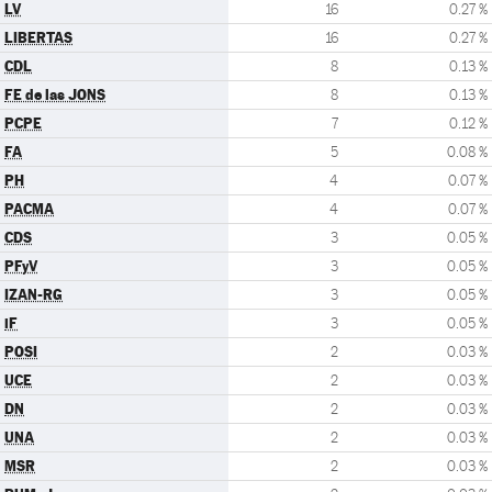
LV
16
0.27 %
LIBERTAS
16
0.27 %
CDL
8
0.13 %
FE de las JONS
8
0.13 %
PCPE
7
0.12 %
FA
5
0.08 %
PH
4
0.07 %
PACMA
4
0.07 %
CDS
3
0.05 %
PFyV
3
0.05 %
IZAN-RG
3
0.05 %
iF
3
0.05 %
POSI
2
0.03 %
UCE
2
0.03 %
DN
2
0.03 %
UNA
2
0.03 %
MSR
2
0.03 %