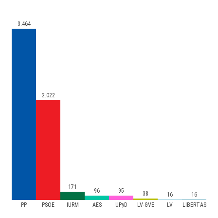
3.464
2.022
171
96
95
38
16
16
PP
PSOE
IURM
AES
UPyD
LV-GVE
LV
LIBERTAS