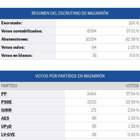
RESUMEN DEL ESCRUTINIO DE MAZARRÓN
Escrutado:
100 %
Votos contabilizados:
6084
37.01 %
Abstenciones:
10354
62.99 %
Votos nulos:
64
1.05 %
Votos en blanco:
36
0.6 %
VOTOS POR PARTIDOS EN MAZARRÓN
PARTIDO
VOTOS
PP
3464
57.54 %
PSOE
2022
33.59 %
IURM
171
2.84 %
AES
96
1.59 %
UPyD
95
1.58 %
LV-GVE
38
0.63 %