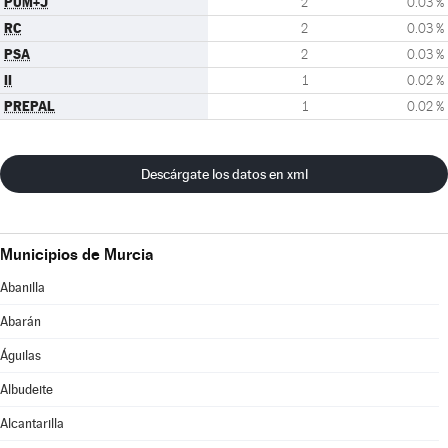
PUM+J
2
0.03 %
RC
2
0.03 %
PSA
2
0.03 %
II
1
0.02 %
PREPAL
1
0.02 %
Descárgate los datos en xml
Municipios de Murcia
Abanilla
Abarán
Águilas
Albudeite
Alcantarilla