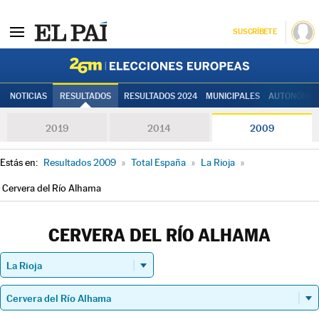
SUSCRÍBETE
Elecciones
NOTICIAS
RESULTADOS
RESULTADOS 2024
MUNICIPALES
AUTONÓMIC
2019
2014
2009
Estás en:
Resultados 2009
»
Total España
»
La Rioja
»
Cervera del Río Alhama
CERVERA DEL RÍO ALHAMA