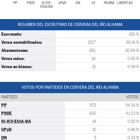
PP
PSOE
IU-ICV-
UPyD
DN
LV
PACMA
LIBERTAS
EUiA-BA
RESUMEN DEL ESCRUTINIO DE CERVERA DEL RÍO ALHAMA
Escrutado:
100 %
Votos contabilizados:
1527
69.16 %
Abstenciones:
681
30.84 %
Votos nulos:
10
0.65 %
Votos en blanco:
15
0.99 %
VOTOS POR PARTIDOS EN CERVERA DEL RÍO ALHAMA
PARTIDO
VOTOS
PP
833
54.91 %
PSOE
630
41.53 %
IU-ICV-EUiA-BA
14
0.92 %
UPyD
10
0.66 %
DN
5
0.33 %