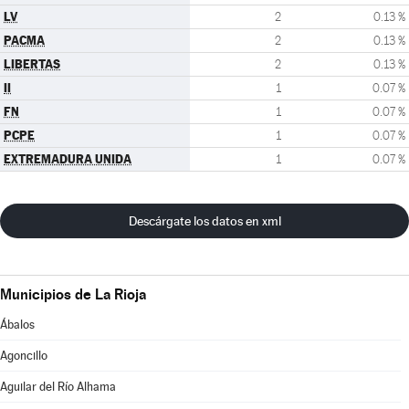
LV
2
0.13 %
PACMA
2
0.13 %
LIBERTAS
2
0.13 %
II
1
0.07 %
FN
1
0.07 %
PCPE
1
0.07 %
EXTREMADURA UNIDA
1
0.07 %
Descárgate los datos en xml
Municipios de La Rioja
Ábalos
Agoncillo
Aguilar del Río Alhama