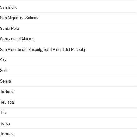
San Isidro
San Miguel de Salinas
Santa Pola
Sant Joan d'Alacant
San Vicente del Raspeig/Sant Vicent del Raspeig
Sax
Sella
Senija
Tàrbena
Teulada
Tibi
Tollos
Tormos