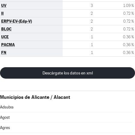
UV
3
1.09 %
II
2
0.72 %
ERPV-EV-(Edp-V)
2
0.72 %
BLOC
2
0.72 %
UCE
1
0.36 %
PACMA
1
0.36 %
FN
1
0.36 %
Descárgate los datos en xml
Municipios de Alicante / Alacant
Adsubia
Agost
Agres