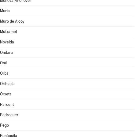
Monóvar/Monòver
Murla
Muro de Alcoy
Mutxamel
Novelda
Ondara
Onil
Orba
Orihuela
Orxeta
Parcent
Pedreguer
Pego
Penàguila