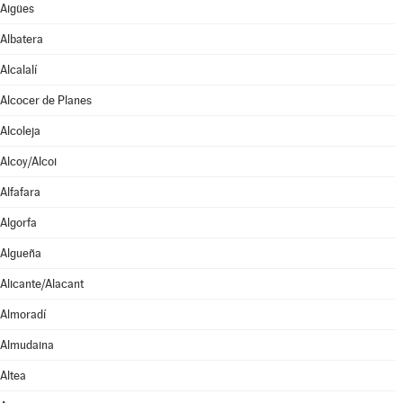
Aigües
Albatera
Alcalalí
Alcocer de Planes
Alcoleja
Alcoy/Alcoi
Alfafara
Algorfa
Algueña
Alicante/Alacant
Almoradí
Almudaina
Altea