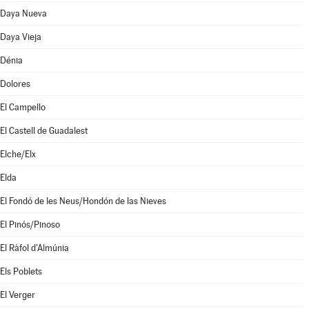
Daya Nueva
Daya Vieja
Dénia
Dolores
El Campello
El Castell de Guadalest
Elche/Elx
Elda
El Fondó de les Neus/Hondón de las Nieves
El Pinós/Pinoso
El Ràfol d'Almúnia
Els Poblets
El Verger