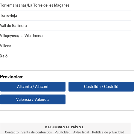
Torremanzanas/La Torre de les Maçanes
Torrevieja
Vall de Gallinera
Villajoyosa/La Vila Joiosa
Villena
Xaló
Provincias:
Alicante / Alacant
Castellón / Castelló
Valencia / València
EDICIONES EL PAÍS S.L.
©
Contacto
Venta de contenidos
Publicidad
Aviso legal
Política de privacidad