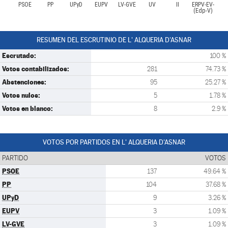
PSOE
PP
UPyD
EUPV
LV-GVE
UV
II
ERPV-EV-
(Edp-V)
RESUMEN DEL ESCRUTINIO DE L' ALQUERIA D'ASNAR
Escrutado:
100 %
Votos contabilizados:
281
74.73 %
Abstenciones:
95
25.27 %
Votos nulos:
5
1.78 %
Votos en blanco:
8
2.9 %
VOTOS POR PARTIDOS EN L' ALQUERIA D'ASNAR
PARTIDO
VOTOS
PSOE
137
49.64 %
PP
104
37.68 %
UPyD
9
3.26 %
EUPV
3
1.09 %
LV-GVE
3
1.09 %