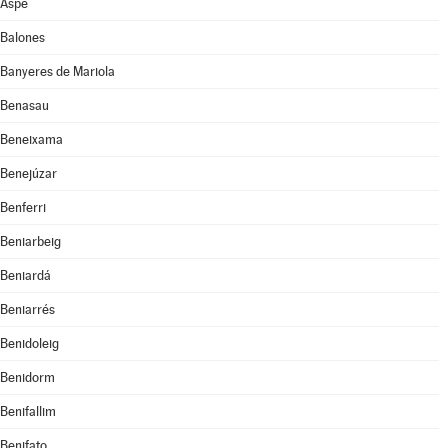
Aspe
Balones
Banyeres de Mariola
Benasau
Beneixama
Benejúzar
Benferri
Beniarbeig
Beniardá
Beniarrés
Benidoleig
Benidorm
Benifallim
Benifato