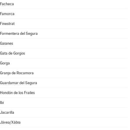
Facheca
Famorca
Finestrat
Formentera del Segura
Gaianes
Gata de Gorgos
Gorga
Granja de Rocamora
Guardamar del Segura
Hondón de los Frailes
Ibi
Jacarilla
Jávea/Xàbia