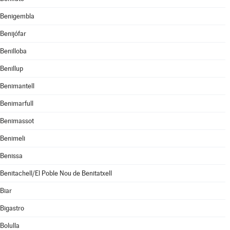
Benigembla
Benijófar
Benilloba
Benillup
Benimantell
Benimarfull
Benimassot
Benimeli
Benissa
Benitachell/El Poble Nou de Benitatxell
Biar
Bigastro
Bolulla