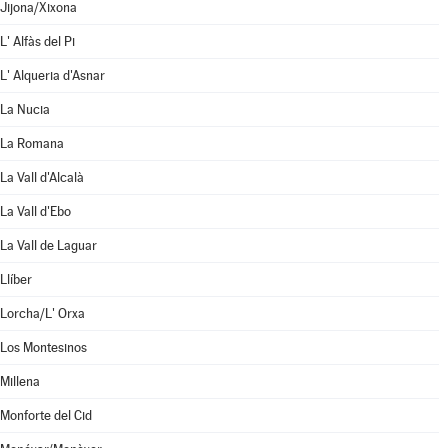
Jijona/Xixona
L' Alfàs del Pi
L' Alqueria d'Asnar
La Nucia
La Romana
La Vall d'Alcalà
La Vall d'Ebo
La Vall de Laguar
Llíber
Lorcha/L' Orxa
Los Montesinos
Millena
Monforte del Cid