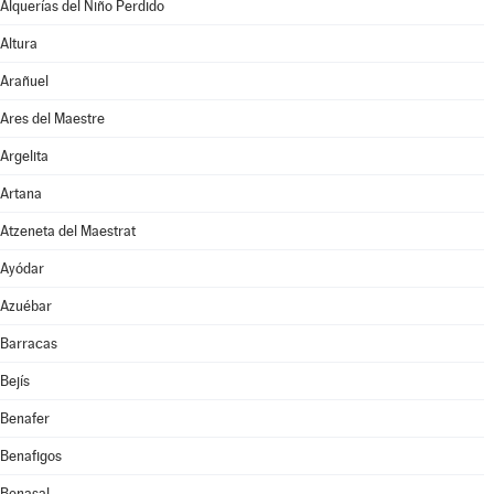
Alquerías del Niño Perdido
Altura
Arañuel
Ares del Maestre
Argelita
Artana
Atzeneta del Maestrat
Ayódar
Azuébar
Barracas
Bejís
Benafer
Benafigos
Benasal