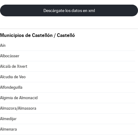
Descárgate los datos en xml
Municipios de Castellón / Castelló
Aín
Albocàsser
Alcalà de Xivert
Alcudia de Veo
Alfondeguilla
Algimia de Almonacid
Almazora/Almassora
Almedíjar
Almenara