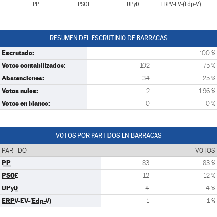
PP
PSOE
UPyD
ERPV-EV-(Edp-V)
RESUMEN DEL ESCRUTINIO DE BARRACAS
Escrutado:
100 %
Votos contabilizados:
102
75 %
Abstenciones:
34
25 %
Votos nulos:
2
1.96 %
Votos en blanco:
0
0 %
VOTOS POR PARTIDOS EN BARRACAS
PARTIDO
VOTOS
PP
83
83 %
PSOE
12
12 %
UPyD
4
4 %
ERPV-EV-(Edp-V)
1
1 %