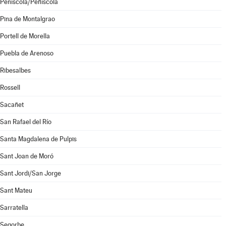
Peníscola/Peñíscola
Pina de Montalgrao
Portell de Morella
Puebla de Arenoso
Ribesalbes
Rossell
Sacañet
San Rafael del Río
Santa Magdalena de Pulpis
Sant Joan de Moró
Sant Jordi/San Jorge
Sant Mateu
Sarratella
Segorbe