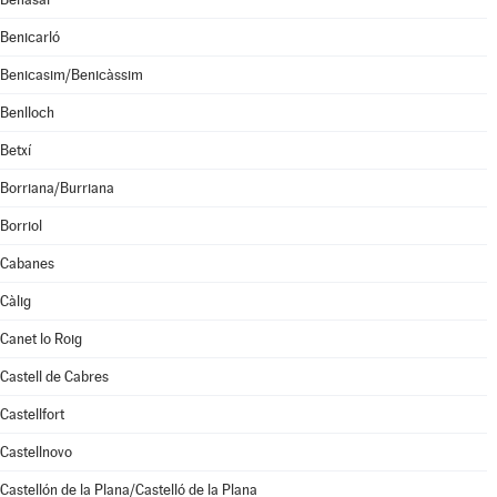
Benicarló
Benicasim/Benicàssim
Benlloch
Betxí
Borriana/Burriana
Borriol
Cabanes
Càlig
Canet lo Roig
Castell de Cabres
Castellfort
Castellnovo
Castellón de la Plana/Castelló de la Plana