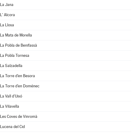
La Jana
L' Alcora
La Llosa
La Mata de Morella
La Pobla de Benifassà
La Pobla Tornesa
La Salzadella
La Torre d'en Besora
La Torre d'en Doménec
La Vall d'Uixó
La Vilavella
Les Coves de Vinromà
Lucena del Cid