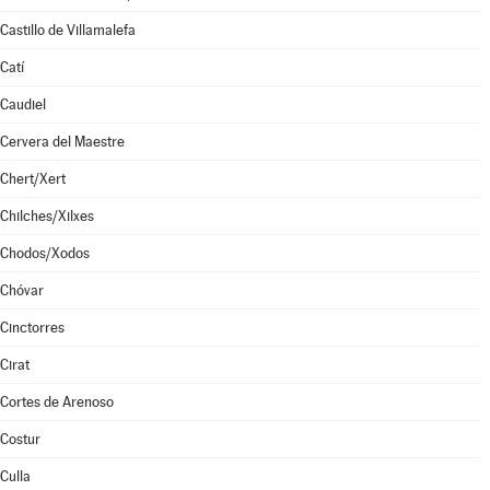
Castillo de Villamalefa
Catí
Caudiel
Cervera del Maestre
Chert/Xert
Chilches/Xilxes
Chodos/Xodos
Chóvar
Cinctorres
Cirat
Cortes de Arenoso
Costur
Culla