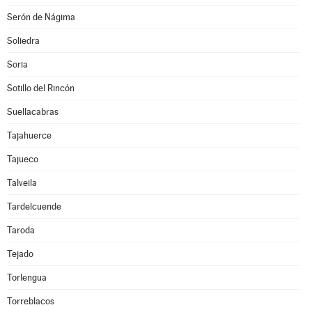
Serón de Nágima
Soliedra
Soria
Sotillo del Rincón
Suellacabras
Tajahuerce
Tajueco
Talveila
Tardelcuende
Taroda
Tejado
Torlengua
Torreblacos