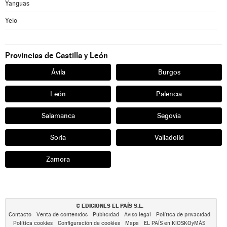
Yanguas
Yelo
Provincias de Castilla y León
Ávila
Burgos
León
Palencia
Salamanca
Segovia
Soria
Valladolid
Zamora
EDICIONES EL PAÍS S.L.
©
Contacto
Venta de contenidos
Publicidad
Aviso legal
Política de privacidad
Política cookies
Configuración de cookies
Mapa
EL PAÍS en KIOSKOyMÁS