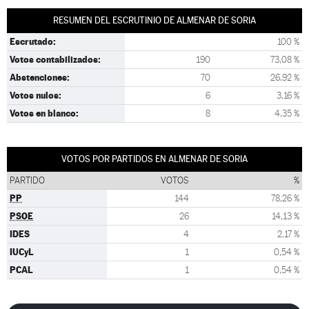
RESUMEN DEL ESCRUTINIO DE ALMENAR DE SORIA
Escrutado:
100 %
Votos contabilizados:
190
73,08 %
Abstenciones:
70
26,92 %
Votos nulos:
6
3,16 %
Votos en blanco:
8
4,35 %
VOTOS POR PARTIDOS EN ALMENAR DE SORIA
PARTIDO
VOTOS
%
PP
144
78,26 %
PSOE
26
14,13 %
IDES
4
2,17 %
IUCyL
1
0,54 %
PCAL
1
0,54 %