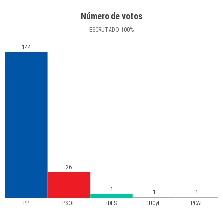
Número de votos
ESCRUTADO
100
%
144
26
4
1
1
PP
PSOE
IDES
IUCyL
PCAL