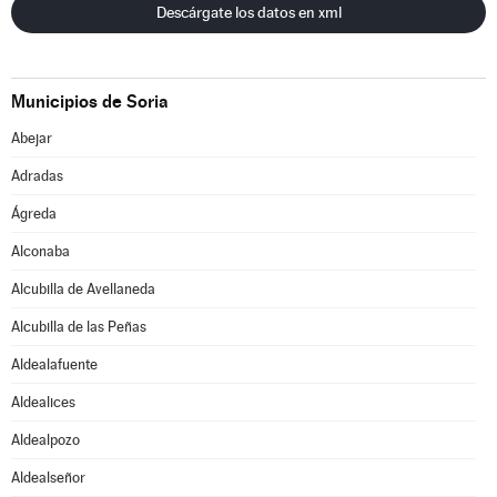
Descárgate los datos en xml
Municipios de Soria
Abejar
Adradas
Ágreda
Alconaba
Alcubilla de Avellaneda
Alcubilla de las Peñas
Aldealafuente
Aldealices
Aldealpozo
Aldealseñor