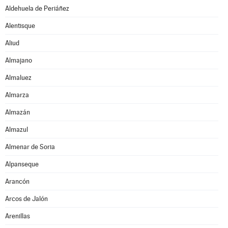
Aldehuela de Periáñez
Alentisque
Aliud
Almajano
Almaluez
Almarza
Almazán
Almazul
Almenar de Soria
Alpanseque
Arancón
Arcos de Jalón
Arenillas