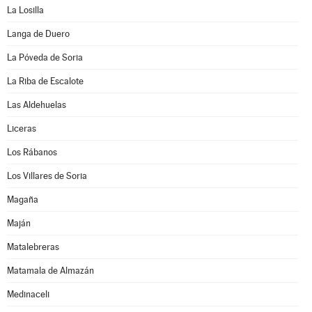
La Losilla
Langa de Duero
La Póveda de Soria
La Riba de Escalote
Las Aldehuelas
Liceras
Los Rábanos
Los Villares de Soria
Magaña
Maján
Matalebreras
Matamala de Almazán
Medinaceli