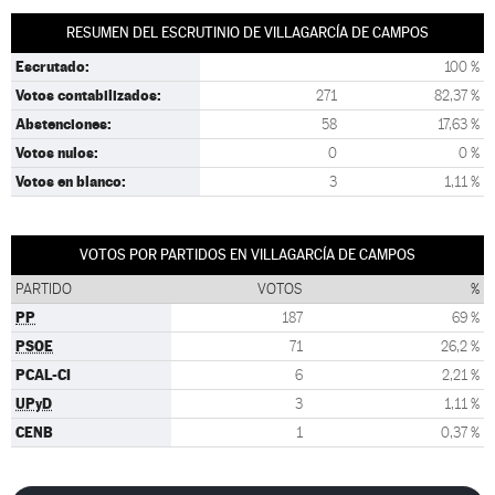
RESUMEN DEL ESCRUTINIO DE VILLAGARCÍA DE CAMPOS
Escrutado:
100 %
Votos contabilizados:
271
82,37 %
Abstenciones:
58
17,63 %
Votos nulos:
0
0 %
Votos en blanco:
3
1,11 %
VOTOS POR PARTIDOS EN VILLAGARCÍA DE CAMPOS
PARTIDO
VOTOS
%
PP
187
69 %
PSOE
71
26,2 %
PCAL-CI
6
2,21 %
UPyD
3
1,11 %
CENB
1
0,37 %