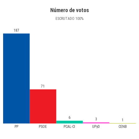
Número de votos
ESCRUTADO
100
%
187
71
6
3
1
PP
PSOE
PCAL-CI
UPyD
CENB