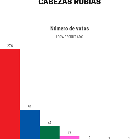
CABEZAS RUBIAS
Número de votos
100
%
ESCRUTADO
276
95
47
17
4
1
1