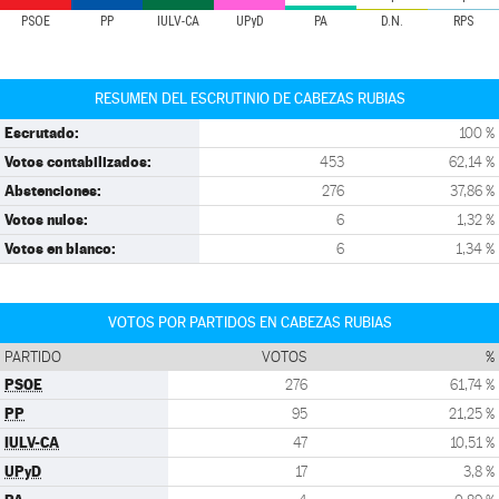
PSOE
PP
IULV-CA
UPyD
PA
D.N.
RPS
RESUMEN DEL ESCRUTINIO DE CABEZAS RUBIAS
Escrutado:
100 %
Votos contabilizados:
453
62,14 %
Abstenciones:
276
37,86 %
Votos nulos:
6
1,32 %
Votos en blanco:
6
1,34 %
VOTOS POR PARTIDOS EN CABEZAS RUBIAS
PARTIDO
VOTOS
%
PSOE
276
61,74 %
PP
95
21,25 %
IULV-CA
47
10,51 %
UPyD
17
3,8 %