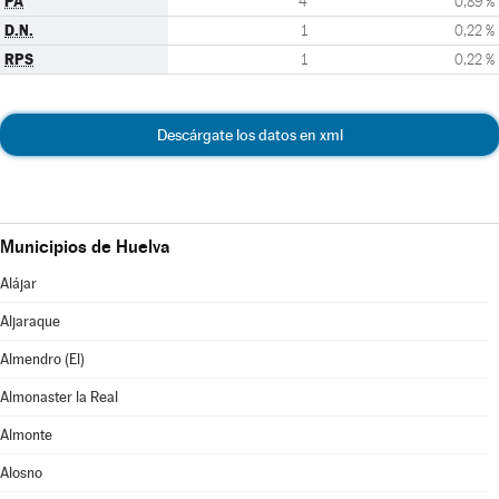
PA
4
0,89 %
D.N.
1
0,22 %
RPS
1
0,22 %
Descárgate los datos en xml
Municipios de Huelva
Alájar
Aljaraque
Almendro (El)
Almonaster la Real
Almonte
Alosno