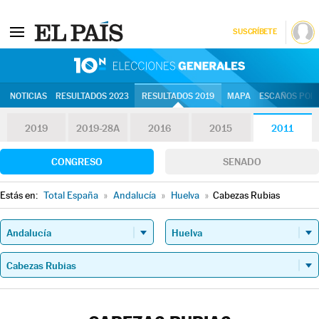
SUSCRÍBETE
10N | Eleccion
NOTICIAS
RESULTADOS 2023
RESULTADOS 2019
MAPA
ESCAÑOS POR 
2019
2019-28A
2016
2015
2011
CONGRESO
SENADO
Estás en:
Total España
»
Andalucía
»
Huelva
»
Cabezas Rubias