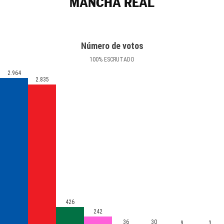
MANCHA REAL
Número de votos
100
%
ESCRUTADO
2.964
2.835
426
242
36
30
9
3