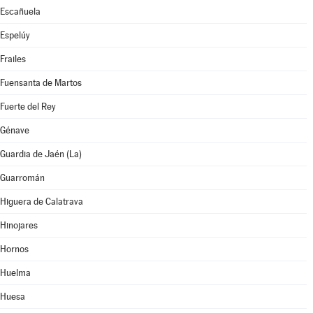
Escañuela
Espelúy
Frailes
Fuensanta de Martos
Fuerte del Rey
Génave
Guardia de Jaén (La)
Guarromán
Higuera de Calatrava
Hinojares
Hornos
Huelma
Huesa