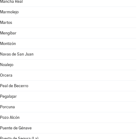
Mancha Real
Marmolejo
Martos
Mengíbar
Montizón
Navas de San Juan
Noalejo
Orcera
Peal de Becerro
Pegalajar
Porcuna
Pozo Alcón
Puente de Génave
Puerta de Segura (La)