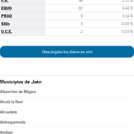
P.A.
36
0,55 %
EQUO
30
0,46 %
PRAO
9
0,14 %
SAIn
3
0,05 %
U.C.E.
2
0,03 %
Descárgate los datos en xml
Municipios de Jaén
Albanchez de Mágina
Alcalá la Real
Alcaudete
Aldeaquemada
Andújar