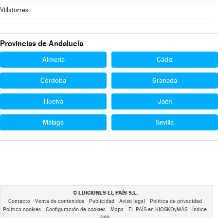
Villatorres
Provincias de Andalucía
Almería
Cádiz
Córdoba
Granada
Huelva
Jaén
Málaga
Sevilla
EDICIONES EL PAÍS S.L.
©
Contacto
Venta de contenidos
Publicidad
Aviso legal
Política de privacidad
Política cookies
Configuración de cookies
Mapa
EL PAÍS en KIOSKOyMÁS
Índice
RSS