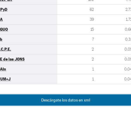
UPyD
62
2,7
PA
39
1,7
EQUO
15
0,6
b
7
0,3
.C.P.E.
2
0,0
E de las JONS
2
0,0
AIn
1
0,0
PUM+J
1
0,0
Descárgate los datos en xml