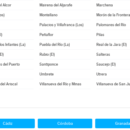
l Alcor
Mairena del Aljarafe
Marchena
os)
Montellano
Morón de la Fronter
Palacios y Villafranca (Los)
Palomares del Río
l)
Peñaflor
Pilas
los Infantes (La)
Puebla del Río (La)
Real de la Jara (El)
El)
Rubio (El)
Salteras
s del Puerto
Santiponce
Saucejo (El)
Umbrete
Utrera
del Ariscal
Villanueva del Río y Minas
Villanueva de San J
Cádiz
Córdoba
Granada