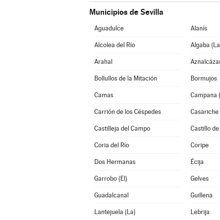
Municipios de Sevilla
Aguadulce
Alanís
Alcolea del Río
Algaba (La
Arahal
Aznalcáza
Bollullos de la Mitación
Bormujos
Camas
Campana (
Carrión de los Céspedes
Casariche
Castilleja del Campo
Castillo de
Coria del Río
Coripe
Dos Hermanas
Écija
Garrobo (El)
Gelves
Guadalcanal
Guillena
Lantejuela (La)
Lebrija