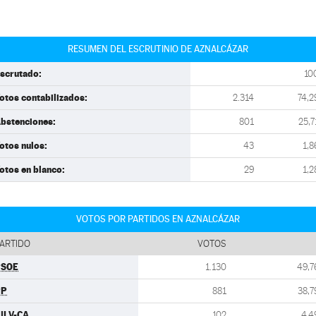
RESUMEN DEL ESCRUTINIO DE AZNALCÁZAR
scrutado:
10
otos contabilizados:
2.314
74,2
bstenciones:
801
25,7
otos nulos:
43
1,8
otos en blanco:
29
1,2
VOTOS POR PARTIDOS EN AZNALCÁZAR
ARTIDO
VOTOS
PSOE
1.130
49,7
PP
881
38,7
ULV-CA
102
4,4