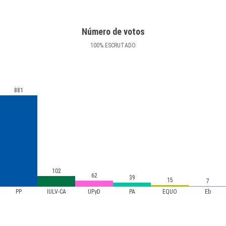
Número de votos
100
%
ESCRUTADO
881
102
62
39
15
7
PP
IULV-CA
UPyD
PA
EQUO
Eb