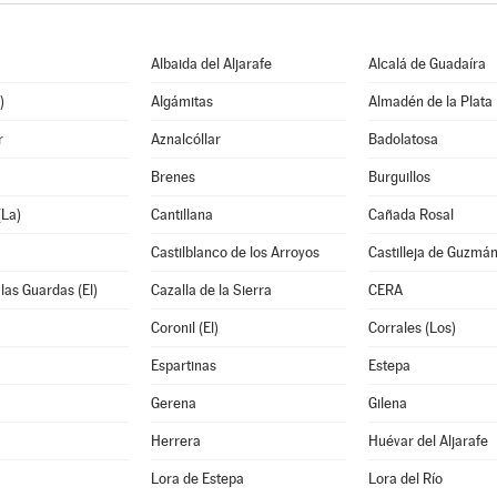
Albaida del Aljarafe
Alcalá de Guadaíra
)
Algámitas
Almadén de la Plata
r
Aznalcóllar
Badolatosa
Brenes
Burguillos
La)
Cantillana
Cañada Rosal
Castilblanco de los Arroyos
Castilleja de Guzmá
 las Guardas (El)
Cazalla de la Sierra
CERA
Coronil (El)
Corrales (Los)
Espartinas
Estepa
Gerena
Gilena
Herrera
Huévar del Aljarafe
Lora de Estepa
Lora del Río