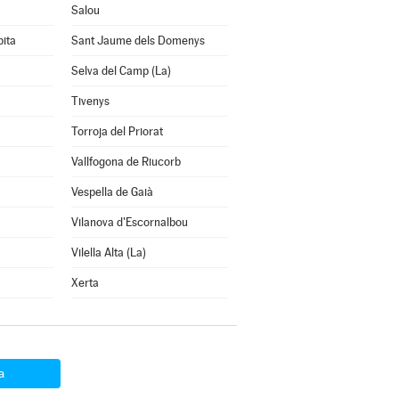
Salou
pita
Sant Jaume dels Domenys
Selva del Camp (La)
Tivenys
Torroja del Priorat
Vallfogona de Riucorb
Vespella de Gaià
Vilanova d'Escornalbou
Vilella Alta (La)
Xerta
a