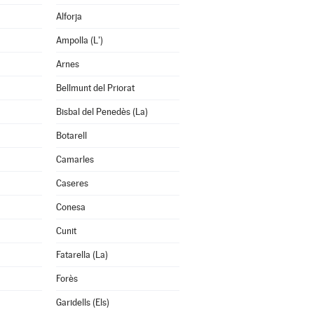
Alforja
Ampolla (L')
Arnes
Bellmunt del Priorat
Bisbal del Penedès (La)
Botarell
Camarles
Caseres
Conesa
Cunit
Fatarella (La)
Forès
Garidells (Els)