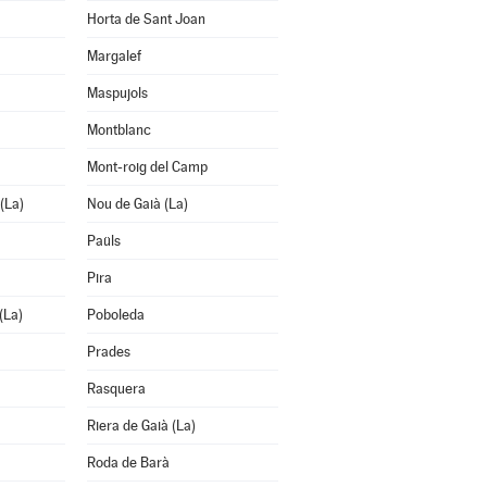
Horta de Sant Joan
Margalef
Maspujols
Montblanc
Mont-roig del Camp
(La)
Nou de Gaià (La)
Paüls
Pira
(La)
Poboleda
Prades
Rasquera
Riera de Gaià (La)
Roda de Barà