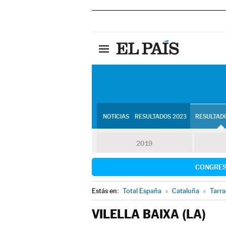
NOTICIAS
RESULTADOS 2023
RESULTADO
2019
CONGRE
Estás en:
Total España
»
Cataluña
»
Tarr
VILELLA BAIXA (LA)