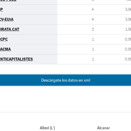
PP
4
3,9
CV-EUiA
4
3,9
IRATA.CAT
2
1,9
PCPC
1
0,9
PACMA
1
0,9
NTICAPITALISTES
1
0,9
Descárgate los datos en xml
Albiol (L')
Alcanar