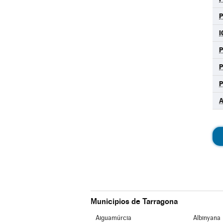
I
P
A
Municipios de Tarragona
Aiguamúrcia
Albinyana