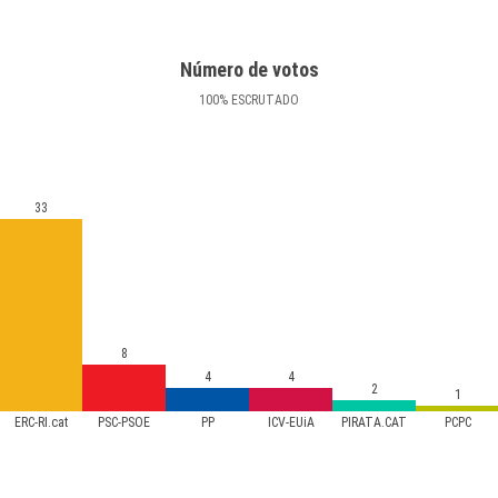
Número de votos
100
%
ESCRUTADO
33
8
4
4
2
1
ERC-RI.cat
PSC-PSOE
PP
ICV-EUiA
PIRATA.CAT
PCPC