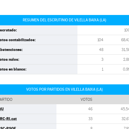
RESUMEN DEL ESCRUTINIO DE VILELLA BAIXA (LA)
scrutado:
10
otos contabilizados:
104
68,4
bstenciones:
48
31,5
otos nulos:
3
2,8
otos en blanco:
1
0,9
VOTOS POR PARTIDOS EN VILELLA BAIXA (LA)
ARTIDO
VOTOS
iU
46
45,5
RC-RI.cat
33
32,6
SC-PSOE
8
7,9