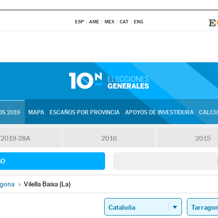
ESP
AME
MEX
CAT
ENG
S 2019
MAPA
ESCAÑOS POR PROVINCIA
APOYOS DE INVESTIDURA
CALCU
2019-28A
2016
2015
SO
agona
»
Vilella Baixa (La)