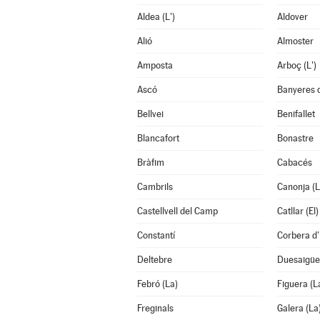
Aldea (L')
Aldover
Alió
Almoster
Amposta
Arboç (L')
Ascó
Banyeres 
Bellvei
Benifallet
Blancafort
Bonastre
Bràfim
Cabacés
Cambrils
Canonja (L
Castellvell del Camp
Catllar (El)
Constantí
Corbera d
Deltebre
Duesaigüe
Febró (La)
Figuera (L
Freginals
Galera (La