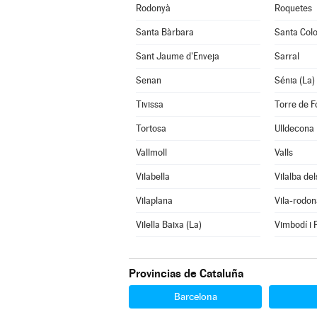
Rodonyà
Roquetes
Santa Bàrbara
Santa Col
Sant Jaume d'Enveja
Sarral
Senan
Sénia (La)
Tivissa
Torre de F
Tortosa
Ulldecona
Vallmoll
Valls
Vilabella
Vilalba del
Vilaplana
Vila-rodon
Vilella Baixa (La)
Vimbodí i 
Provincias de Cataluña
Barcelona