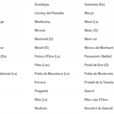
Gratallops
Guiamets (Els)
Llorenç del Penedès
Marçà
rge
Masllorenç
Masó (La)
Miravet
Molar (El)
Montmell (El)
Mont-ral
ova
Morell (El)
Morera de Montsant 
(Els)
Palma d'Ebre (La)
Passanant i Belltall
)
Piles (Les)
Pinell de Brai (El)
Mafumet (La)
Pobla de Massaluca (La)
Pobla de Montornès 
Porrera
Pradell de la Teixeta
Puigpelat
Querol
Riba (La)
Riba-roja d'Ebre
Riudoms
Rocafort de Queralt