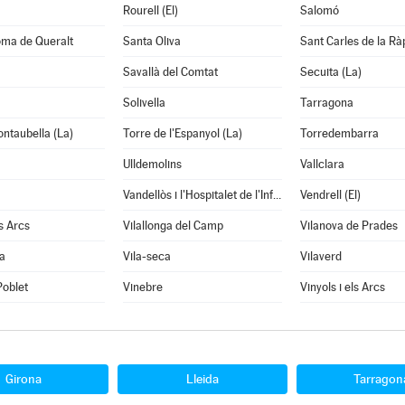
Rourell (El)
Salomó
oma de Queralt
Santa Oliva
Sant Carles de la Rà
Savallà del Comtat
Secuita (La)
Solivella
Tarragona
ontaubella (La)
Torre de l'Espanyol (La)
Torredembarra
Ulldemolins
Vallclara
Vandellòs i l'Hospitalet de l'Infant
Vendrell (El)
s Arcs
Vilallonga del Camp
Vilanova de Prades
a
Vila-seca
Vilaverd
Poblet
Vinebre
Vinyols i els Arcs
Girona
Lleida
Tarragon