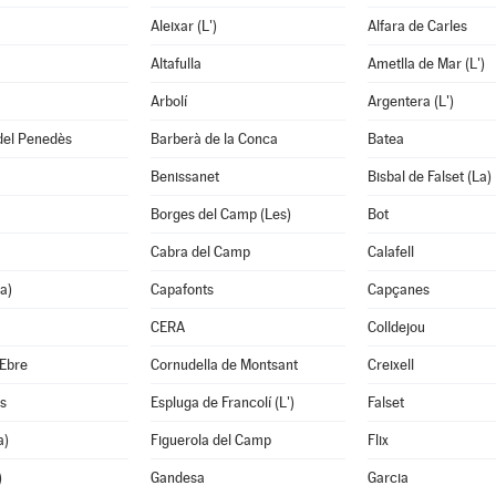
Aleixar (L')
Alfara de Carles
Altafulla
Ametlla de Mar (L')
Arbolí
Argentera (L')
del Penedès
Barberà de la Conca
Batea
Benissanet
Bisbal de Falset (La)
Borges del Camp (Les)
Bot
Cabra del Camp
Calafell
a)
Capafonts
Capçanes
CERA
Colldejou
'Ebre
Cornudella de Montsant
Creixell
s
Espluga de Francolí (L')
Falset
a)
Figuerola del Camp
Flix
)
Gandesa
Garcia