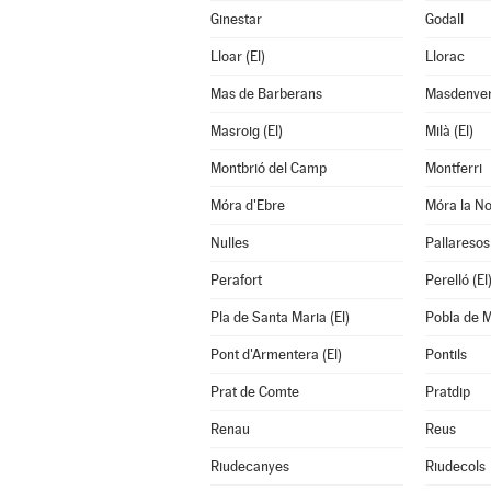
Ginestar
Godall
Lloar (El)
Llorac
Mas de Barberans
Masdenve
Masroig (El)
Milà (El)
Montbrió del Camp
Montferri
Móra d'Ebre
Móra la N
Nulles
Pallaresos 
Perafort
Perelló (El
Pla de Santa Maria (El)
Pobla de 
Pont d'Armentera (El)
Pontils
Prat de Comte
Pratdip
Renau
Reus
Riudecanyes
Riudecols