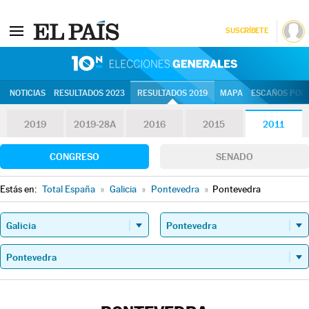
SUSCRÍBETE
10N | Eleccion
NOTICIAS
RESULTADOS 2023
RESULTADOS 2019
MAPA
ESCAÑOS POR 
2019
2019-28A
2016
2015
2011
CONGRESO
SENADO
Estás en:
Total España
»
Galicia
»
Pontevedra
»
Pontevedra