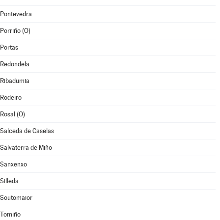
Pontevedra
Porriño (O)
Portas
Redondela
Ribadumia
Rodeiro
Rosal (O)
Salceda de Caselas
Salvaterra de Miño
Sanxenxo
Silleda
Soutomaior
Tomiño