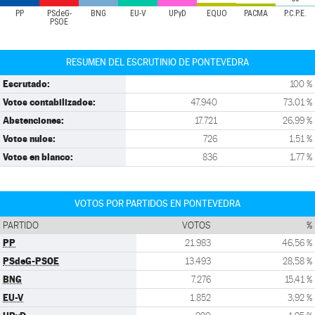
PP
PSdeG-
BNG
EU-V
UPyD
EQUO
PACMA
P.C.P.E.
PSOE
RESUMEN DEL ESCRUTINIO DE PONTEVEDRA
Escrutado:
100 %
Votos contabilizados:
47.940
73,01 %
Abstenciones:
17.721
26,99 %
Votos nulos:
726
1,51 %
Votos en blanco:
836
1,77 %
VOTOS POR PARTIDOS EN PONTEVEDRA
PARTIDO
VOTOS
%
PP
21.983
46,56 %
PSdeG-PSOE
13.493
28,58 %
BNG
7.276
15,41 %
EU-V
1.852
3,92 %