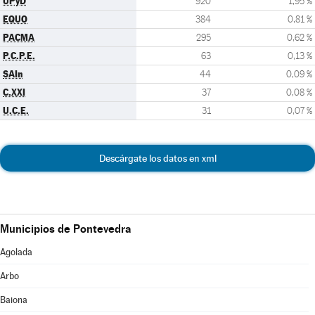
UPyD
920
1,95 %
EQUO
384
0,81 %
PACMA
295
0,62 %
P.C.P.E.
63
0,13 %
SAIn
44
0,09 %
C.XXI
37
0,08 %
U.C.E.
31
0,07 %
Descárgate los datos en xml
Municipios de Pontevedra
Agolada
Arbo
Baiona