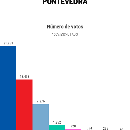
PONTEVEDRA
Número de votos
100
%
ESCRUTADO
21.983
13.493
7.276
1.852
920
384
295
63