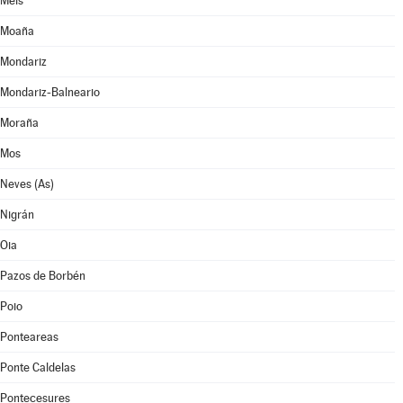
Meis
Moaña
Mondariz
Mondariz-Balneario
Moraña
Mos
Neves (As)
Nigrán
Oia
Pazos de Borbén
Poio
Ponteareas
Ponte Caldelas
Pontecesures