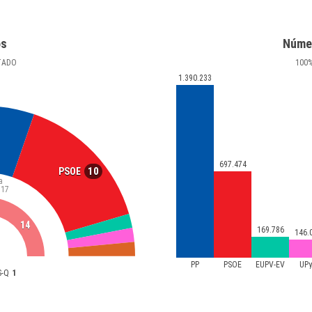
os
Núme
TADO
100
1.390.233
697.474
10
PSOE
a
17
14
169.786
146.
PP
PSOE
EUPV-EV
UP
S-Q
1