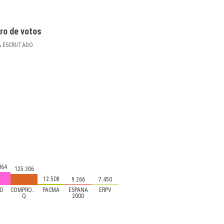
ro de votos
%
ESCRUTADO
064
125.306
12.508
9.266
7.450
yD
COMPROMÍS-
PACMA
ESPAÑA
ERPV
Q
2000