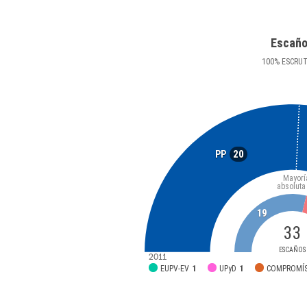
Escañ
100
%
ESCRU
20
PP
Mayorí
absoluta
19
33
ESCAÑOS
2011
EUPV-EV
1
UPyD
1
COMPROMÍ