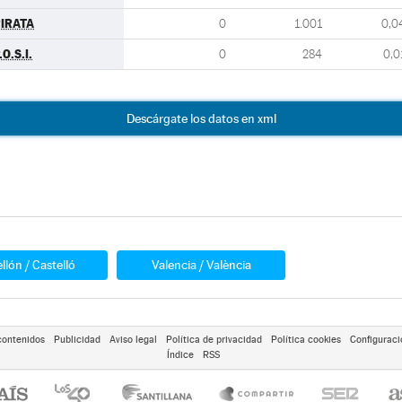
IRATA
0
1.001
0,0
.O.S.I.
0
284
0,0
Descárgate los datos en xml
llón / Castelló
Valencia / València
contenidos
Publicidad
Aviso legal
Política de privacidad
Política cookies
Configuraci
Índice
RSS