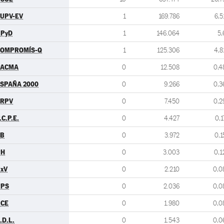
UPV-EV
1
169.786
6,5
UPyD
1
146.064
5,
COMPROMÍS-Q
1
125.306
4,8
PACMA
0
12.508
0,4
SPAÑA 2000
0
9.266
0,3
ERPV
0
7.450
0,2
.C.P.E.
0
4.427
0,1
EB
0
3.972
0,1
PH
0
3.003
0,1
xV
0
2.210
0,0
RPS
0
2.036
0,0
UCE
0
1.980
0,0
.D.L.
0
1.543
0,0