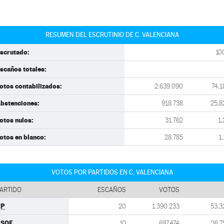
RESUMEN DEL ESCRUTINIO DE C. VALENCIANA
scrutado:
10
scaños totales:
otos contabilizados:
2.639.090
74,1
bstenciones:
918.738
25,8
otos nulos:
31.762
1,
otos en blanco:
28.785
1,
VOTOS POR PARTIDOS EN C. VALENCIANA
ARTIDO
ESCAÑOS
VOTOS
PP
20
1.390.233
53,3
PSOE
10
697.474
26,7