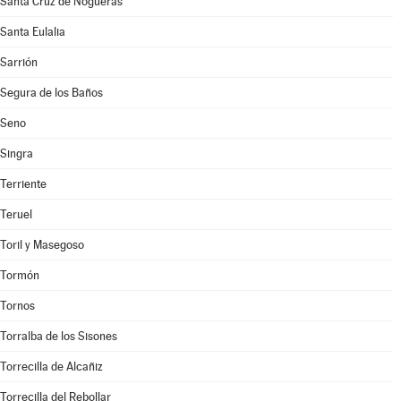
Santa Cruz de Nogueras
Santa Eulalia
Sarrión
Segura de los Baños
Seno
Singra
Terriente
Teruel
Toril y Masegoso
Tormón
Tornos
Torralba de los Sisones
Torrecilla de Alcañiz
Torrecilla del Rebollar