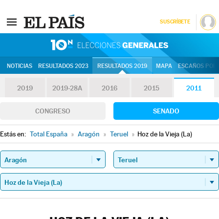
SUSCRÍBETE
10N | Eleccion
NOTICIAS
RESULTADOS 2023
RESULTADOS 2019
MAPA
ESCAÑOS POR 
2019
2019-28A
2016
2015
2011
CONGRESO
SENADO
Estás en:
Total España
»
Aragón
»
Teruel
»
Hoz de la Vieja (La)