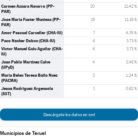
Carmen Azuara Navarro (PP-
20
12,42 %
PAR)
Jose Maria Fuster Muniesa (PP-
18
11,18 %
PAR)
Amor Pascual Carceller (CHA-IU)
7
4,35 %
Paco Nacher Dobon (CHA-IU)
6
3,73 %
Victor Manuel Guiu Aguilar (CHA-
6
3,73 %
IU)
Juan Pablo Martinez Calve
4
2,48 %
(UPyD)
Maria Belen Teresa Bailo Nuez
2
1,24 %
(PACMA)
Jesus Rodriguez Argensola
1
0,62 %
(SXT)
Descárgate los datos en xml
Municipios de Teruel