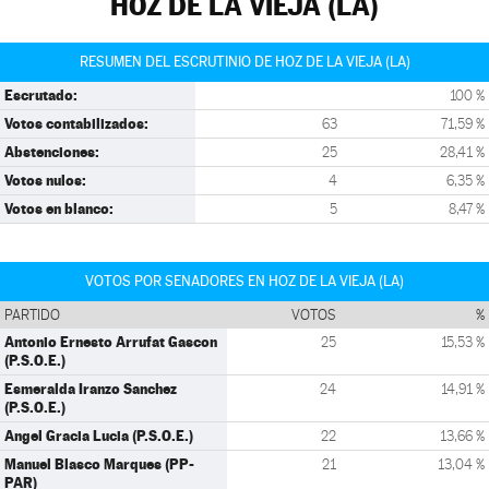
HOZ DE LA VIEJA (LA)
RESUMEN DEL ESCRUTINIO DE HOZ DE LA VIEJA (LA)
Escrutado:
100 %
Votos contabilizados:
63
71,59 %
Abstenciones:
25
28,41 %
Votos nulos:
4
6,35 %
Votos en blanco:
5
8,47 %
VOTOS POR SENADORES EN HOZ DE LA VIEJA (LA)
PARTIDO
VOTOS
%
Antonio Ernesto Arrufat Gascon
25
15,53 %
(P.S.O.E.)
Esmeralda Iranzo Sanchez
24
14,91 %
(P.S.O.E.)
Angel Gracia Lucia (P.S.O.E.)
22
13,66 %
Manuel Blasco Marques (PP-
21
13,04 %
PAR)