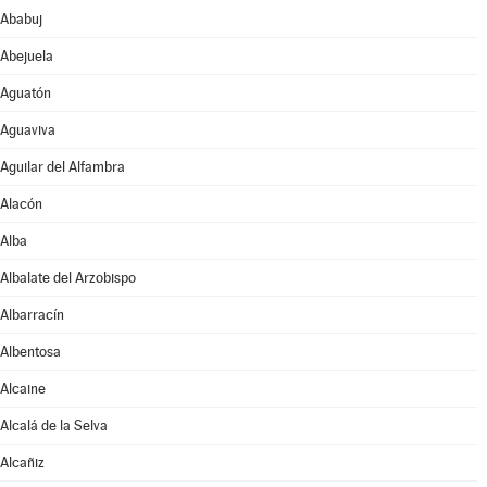
Ababuj
Abejuela
Aguatón
Aguaviva
Aguilar del Alfambra
Alacón
Alba
Albalate del Arzobispo
Albarracín
Albentosa
Alcaine
Alcalá de la Selva
Alcañiz