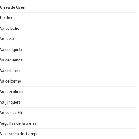
Urrea de Gaén
Utrillas
Valacloche
Valbona
Valdealgorfa
Valdecuenca
Valdelinares
Valdeltormo
Valderrobres
Valjunquera
Vallecillo (El)
Veguillas de la Sierra
Villafranca del Campo