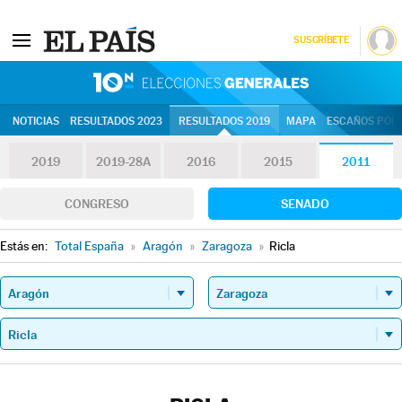
SUSCRÍBETE
10N | Eleccion
NOTICIAS
RESULTADOS 2023
RESULTADOS 2019
MAPA
ESCAÑOS POR 
2019
2019-28A
2016
2015
2011
CONGRESO
SENADO
Estás en:
Total España
»
Aragón
»
Zaragoza
»
Ricla