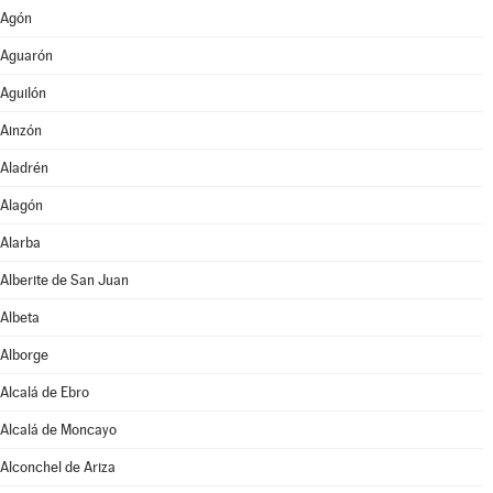
Agón
Aguarón
Aguilón
Ainzón
Aladrén
Alagón
Alarba
Alberite de San Juan
Albeta
Alborge
Alcalá de Ebro
Alcalá de Moncayo
Alconchel de Ariza