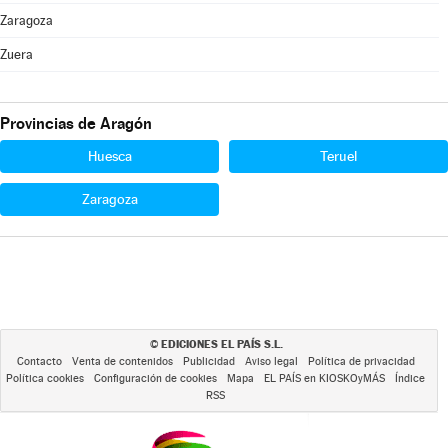
Zaragoza
Zuera
Provincias de Aragón
Huesca
Teruel
Zaragoza
EDICIONES EL PAÍS S.L.
©
Contacto
Venta de contenidos
Publicidad
Aviso legal
Política de privacidad
Política cookies
Configuración de cookies
Mapa
EL PAÍS en KIOSKOyMÁS
Índice
RSS