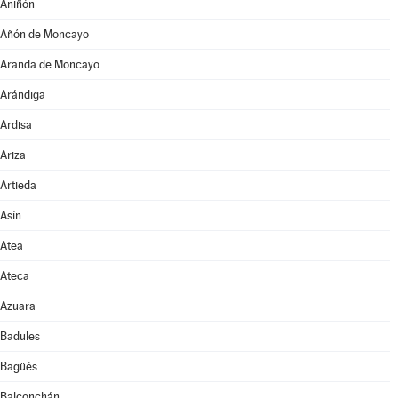
Aniñón
Añón de Moncayo
Aranda de Moncayo
Arándiga
Ardisa
Ariza
Artieda
Asín
Atea
Ateca
Azuara
Badules
Bagüés
Balconchán