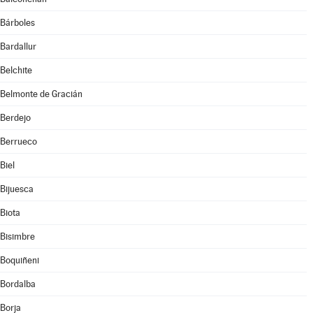
Bárboles
Bardallur
Belchite
Belmonte de Gracián
Berdejo
Berrueco
Biel
Bijuesca
Biota
Bisimbre
Boquiñeni
Bordalba
Borja