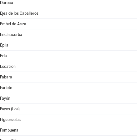
Daroca
Ejea de los Caballeros
Embid de Ariza
Encinacorba
Épila
Erla
Escatrón
Fabara
Farlete
Fayón
Fayos (Los)
Figueruelas
Fombuena