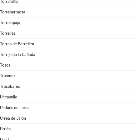
Torralbilla
Torrehermosa
Torrelapaja
Torrellas
Torres de Berrellén
Torrijo de la Cañada
Tosos
Trasmoz
Trasobares
Uncastillo
Undués de Lerda
Urrea de Jalón
Urriés
Used