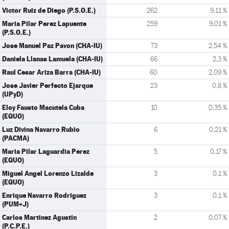
Victor Ruiz de Diego (P.S.O.E.)
262
9,11 %
Maria Pilar Perez Lapuente
259
9,01 %
(P.S.O.E.)
Jose Manuel Paz Pavon (CHA-IU)
73
2,54 %
Daniela Llanas Lamuela (CHA-IU)
66
2,3 %
Raul Cesar Ariza Barra (CHA-IU)
60
2,09 %
Jose Javier Perfecto Ejarque
23
0,8 %
(UPyD)
Eloy Fausto Macutela Cuba
10
0,35 %
(EQUO)
Luz Divina Navarro Rubio
6
0,21 %
(PACMA)
Maria Pilar Laguardia Perez
5
0,17 %
(EQUO)
Miguel Angel Lorenzo Lizalde
3
0,1 %
(EQUO)
Enrique Navarro Rodriguez
3
0,1 %
(PUM+J)
Carlos Martinez Agustin
2
0,07 %
(P.C.P.E.)