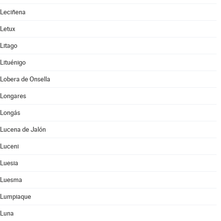
Leciñena
Letux
Litago
Lituénigo
Lobera de Onsella
Longares
Longás
Lucena de Jalón
Luceni
Luesia
Luesma
Lumpiaque
Luna