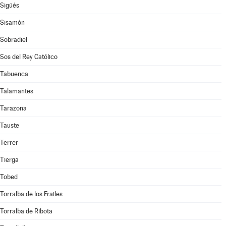
Sigüés
Sisamón
Sobradiel
Sos del Rey Católico
Tabuenca
Talamantes
Tarazona
Tauste
Terrer
Tierga
Tobed
Torralba de los Frailes
Torralba de Ribota