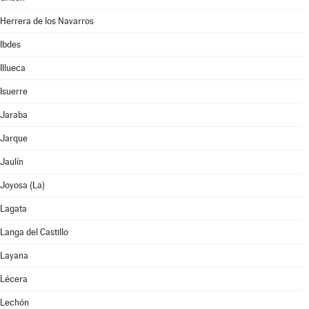
Herrera de los Navarros
Ibdes
Illueca
Isuerre
Jaraba
Jarque
Jaulín
Joyosa (La)
Lagata
Langa del Castillo
Layana
Lécera
Lechón