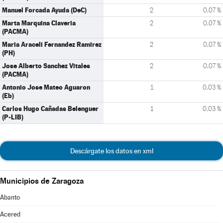
Manuel Forcada Ayuda (DeC)
2
0,07 %
Marta Marquina Claveria
2
0,07 %
(PACMA)
Maria Araceli Fernandez Ramirez
2
0,07 %
(PH)
Jose Alberto Sanchez Vitales
2
0,07 %
(PACMA)
Antonio Jose Mateo Aguaron
1
0,03 %
(Eb)
Carlos Hugo Cañadas Belenguer
1
0,03 %
(P-LIB)
Descárgate los datos en xml
Municipios de Zaragoza
Abanto
Acered