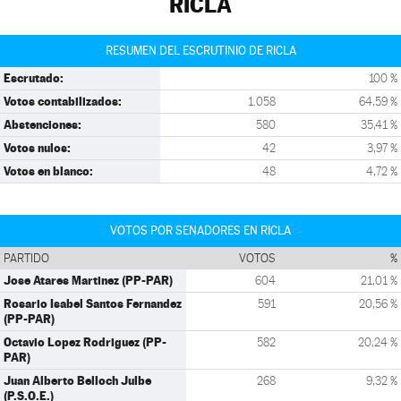
RICLA
RESUMEN DEL ESCRUTINIO DE RICLA
Escrutado:
100 %
Votos contabilizados:
1.058
64,59 %
Abstenciones:
580
35,41 %
Votos nulos:
42
3,97 %
Votos en blanco:
48
4,72 %
VOTOS POR SENADORES EN RICLA
PARTIDO
VOTOS
%
Jose Atares Martinez (PP-PAR)
604
21,01 %
Rosario Isabel Santos Fernandez
591
20,56 %
(PP-PAR)
Octavio Lopez Rodriguez (PP-
582
20,24 %
PAR)
Juan Alberto Belloch Julbe
268
9,32 %
(P.S.O.E.)