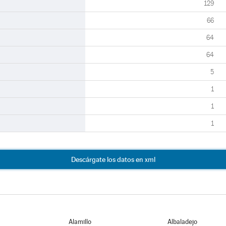
129
66
64
64
5
1
1
1
Descárgate los datos en xml
Alamillo
Albaladejo