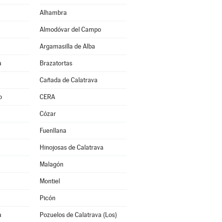
Alhambra
Almodóvar del Campo
Argamasilla de Alba
a
Brazatortas
Cañada de Calatrava
o
CERA
Cózar
Fuenllana
Hinojosas de Calatrava
Malagón
Montiel
Picón
a
Pozuelos de Calatrava (Los)