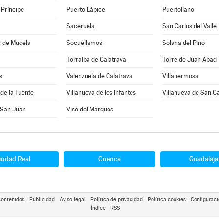
 Príncipe
Puerto Lápice
Puertollano
Saceruela
San Carlos del Valle
z de Mudela
Socuéllamos
Solana del Pino
Torralba de Calatrava
Torre de Juan Abad
s
Valenzuela de Calatrava
Villahermosa
 de la Fuente
Villanueva de los Infantes
Villanueva de San Ca
e San Juan
Viso del Marqués
iudad Real
Cuenca
Guadalaja
contenidos
Publicidad
Aviso legal
Política de privacidad
Política cookies
Configuraci
Índice
RSS