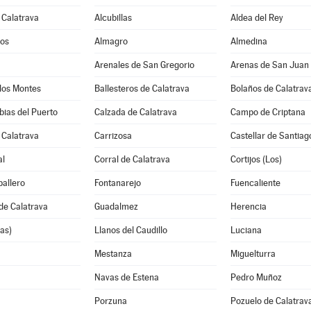
 Calatrava
Alcubillas
Aldea del Rey
os
Almagro
Almedina
Arenales de San Gregorio
Arenas de San Juan
los Montes
Ballesteros de Calatrava
Bolaños de Calatrav
ias del Puerto
Calzada de Calatrava
Campo de Criptana
 Calatrava
Carrizosa
Castellar de Santiag
al
Corral de Calatrava
Cortijos (Los)
allero
Fontanarejo
Fuencaliente
de Calatrava
Guadalmez
Herencia
as)
Llanos del Caudillo
Luciana
Mestanza
Miguelturra
Navas de Estena
Pedro Muñoz
Porzuna
Pozuelo de Calatrav