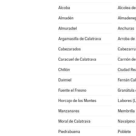
Alcoba
Alcolea de
Almadén
Almadenej
Almuradiel
Anchuras
Argamasilla de Calatrava
Arroba de 
Cabezarados
Cabezarrub
Caracuel de Calatrava
Carrión de
Chillón
Ciudad Re
Daimiel
Fernán Cab
Fuente el Fresno
Granátula 
Horcajo de los Montes
Labores (L
Manzanares
Membrilla
Moral de Calatrava
Navalpino
Piedrabuena
Poblete