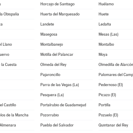
s
Horcajo de Santiago
Huélamo
la Obispalía
Huerta del Marquesado
Huete
ca
Landete
Ledaña
Masegosa
Mesas (Las)
l Llano
Montalbanejo
Montalbo
Cuervo
Motilla del Palancar
Moya
 la Cuesta
Olmeda del Rey
Olmedilla de Alarcó
Pajaroncillo
Palomares del Cam
Parra de las Vegas (La)
Pedernoso (El)
Pesquera (La)
Picazo (El)
l Castillo
Portalrubio de Guadamejud
Portilla
los de la Mancha
Pozorrubio
Pozuelo (El)
 Almenara
Puebla del Salvador
Quintanar del Rey