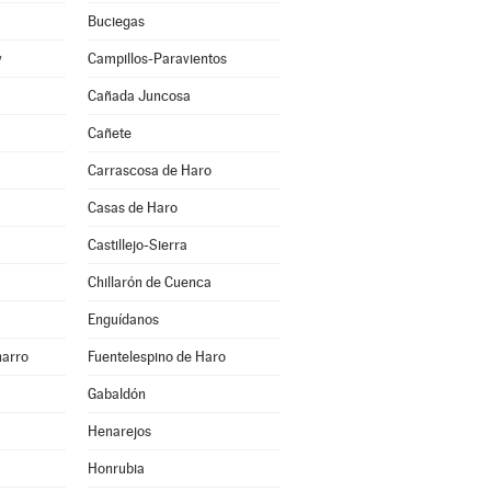
Buciegas
y
Campillos-Paravientos
Cañada Juncosa
Cañete
Carrascosa de Haro
Casas de Haro
Castillejo-Sierra
Chillarón de Cuenca
Enguídanos
harro
Fuentelespino de Haro
Gabaldón
Henarejos
Honrubia