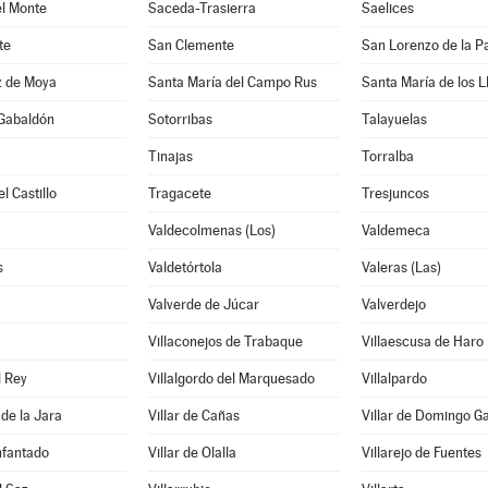
el Monte
Saceda-Trasierra
Saelices
te
San Clemente
San Lorenzo de la Pa
z de Moya
Santa María del Campo Rus
Santa María de los L
 Gabaldón
Sotorribas
Talayuelas
Tinajas
Torralba
l Castillo
Tragacete
Tresjuncos
Valdecolmenas (Los)
Valdemeca
s
Valdetórtola
Valeras (Las)
Valverde de Júcar
Valverdejo
Villaconejos de Trabaque
Villaescusa de Haro
l Rey
Villalgordo del Marquesado
Villalpardo
 de la Jara
Villar de Cañas
Villar de Domingo G
Infantado
Villar de Olalla
Villarejo de Fuentes