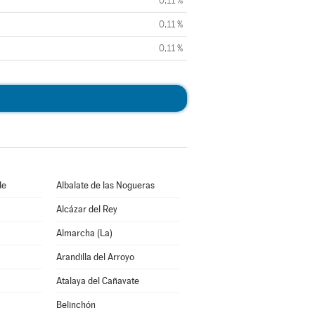
0,11 %
0,11 %
0,11 %
de
Albalate de las Nogueras
Alcázar del Rey
Almarcha (La)
Arandilla del Arroyo
Atalaya del Cañavate
Belinchón