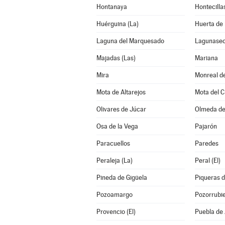
Hontanaya
Hontecilla
Huérguina (La)
Huerta de 
Laguna del Marquesado
Lagunase
Majadas (Las)
Mariana
Mira
Monreal de
Mota de Altarejos
Mota del 
Olivares de Júcar
Olmeda de
Osa de la Vega
Pajarón
Paracuellos
Paredes
Peraleja (La)
Peral (El)
Pineda de Gigüela
Piqueras de
Pozoamargo
Pozorrubie
Provencio (El)
Puebla de