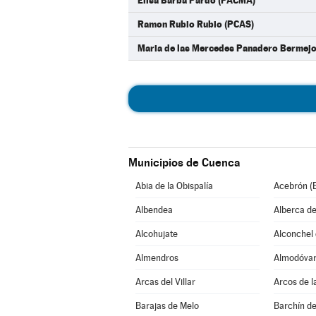
Elisa Barba Pardo (PACMA)
Ramon Rubio Rubio (PCAS)
Maria de las Mercedes Panadero Bermejo
Municipios de Cuenca
Abia de la Obispalía
Acebrón (E
Albendea
Alberca de
Alcohujate
Alconchel d
Almendros
Almodóvar 
Arcas del Villar
Arcos de l
Barajas de Melo
Barchín de