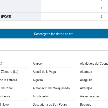
1
1
 (PCAS)
1
Descárgate los datos en xml
l)
Alarcón
Albaladejo del Cuen
 Záncara (La)
Alcalá de la Vega
Alcantud
e la Estrella
Algarra
Aliaguilla
del Pinar
Almonacid del Marquesado
Altarejos
a Sierra
Arguisuelas
Arrancacepas
l Hoyo
Bascuñana de San Pedro
Beamud