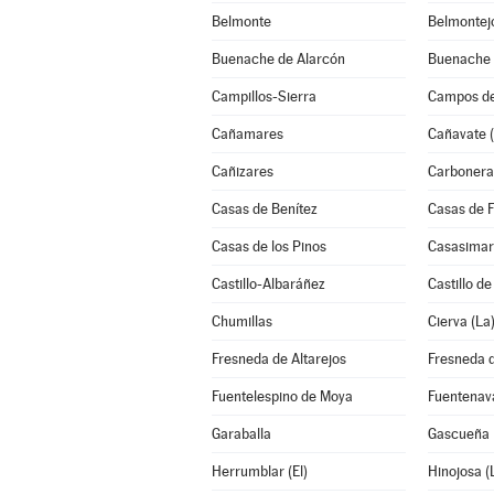
Belmonte
Belmontej
Buenache de Alarcón
Buenache d
Campillos-Sierra
Campos de
Cañamares
Cañavate (
Cañizares
Carbonera
Casas de Benítez
Casas de 
Casas de los Pinos
Casasimar
Castillo-Albaráñez
Castillo d
Chumillas
Cierva (La
Fresneda de Altarejos
Fresneda d
Fuentelespino de Moya
Fuentenav
Garaballa
Gascueña
Herrumblar (El)
Hinojosa (