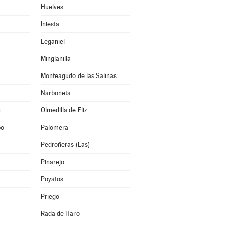
Huelves
Iniesta
Leganiel
Minglanilla
Monteagudo de las Salinas
Narboneta
n
Olmedilla de Eliz
po
Palomera
Pedroñeras (Las)
Pinarejo
Poyatos
Priego
Rada de Haro