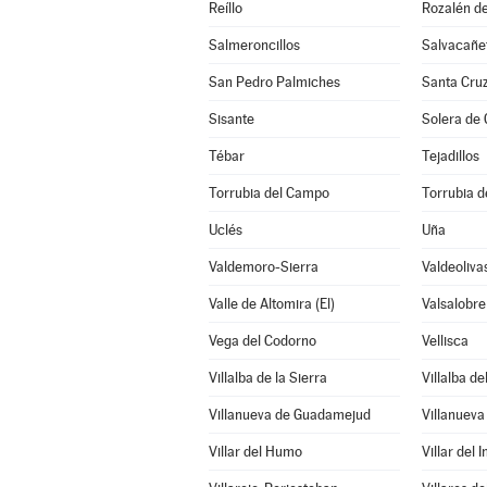
Reíllo
Rozalén d
Salmeroncillos
Salvacañe
San Pedro Palmiches
Santa Cru
Sisante
Solera de
Tébar
Tejadillos
Torrubia del Campo
Torrubia de
Uclés
Uña
Valdemoro-Sierra
Valdeoliva
Valle de Altomira (El)
Valsalobre
Vega del Codorno
Vellisca
Villalba de la Sierra
Villalba de
Villanueva de Guadamejud
Villanueva
Villar del Humo
Villar del 