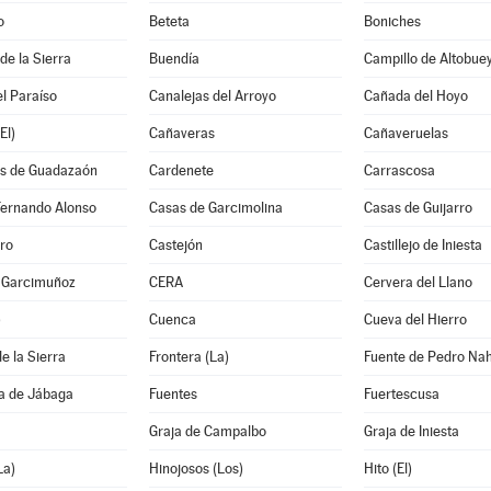
o
Beteta
Boniches
e la Sierra
Buendía
Campillo de Altobue
l Paraíso
Canalejas del Arroyo
Cañada del Hoyo
El)
Cañaveras
Cañaveruelas
s de Guadazaón
Cardenete
Carrascosa
Fernando Alonso
Casas de Garcimolina
Casas de Guijarro
ro
Castejón
Castillejo de Iniesta
e Garcimuñoz
CERA
Cervera del Llano
)
Cuenca
Cueva del Hierro
e la Sierra
Frontera (La)
Fuente de Pedro Na
a de Jábaga
Fuentes
Fuertescusa
Graja de Campalbo
Graja de Iniesta
La)
Hinojosos (Los)
Hito (El)