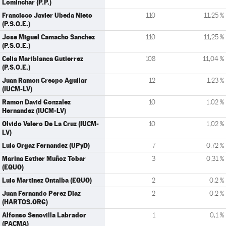
Lominchar (P.P.)
Francisco Javier Ubeda Nieto
110
11,25 %
(P.S.O.E.)
Jose Miguel Camacho Sanchez
110
11,25 %
(P.S.O.E.)
Celia Mariblanca Gutierrez
108
11,04 %
(P.S.O.E.)
Juan Ramon Crespo Aguilar
12
1,23 %
(IUCM-LV)
Ramon David Gonzalez
10
1,02 %
Hernandez (IUCM-LV)
Olvido Valero De La Cruz (IUCM-
10
1,02 %
LV)
Luis Orgaz Fernandez (UPyD)
7
0,72 %
Marina Esther Muñoz Tobar
3
0,31 %
(EQUO)
Luis Martinez Ontalba (EQUO)
2
0,2 %
Juan Fernando Perez Diaz
2
0,2 %
(HARTOS.ORG)
Alfonso Senovilla Labrador
1
0,1 %
(PACMA)