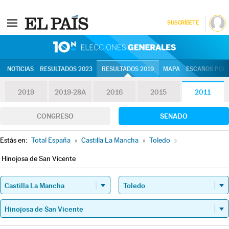
SUSCRÍBETE
10N | Eleccion
NOTICIAS
RESULTADOS 2023
RESULTADOS 2019
MAPA
ESCAÑOS POR 
2019
2019-28A
2016
2015
2011
CONGRESO
SENADO
Estás en:
Total España
»
Castilla La Mancha
»
Toledo
»
Hinojosa de San Vicente