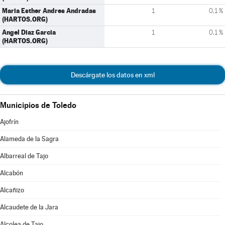
Maria Esther Andres Andradas
1
0,1 %
(HARTOS.ORG)
Angel Diaz Garcia
1
0,1 %
(HARTOS.ORG)
Descárgate los datos en xml
Municipios de Toledo
Ajofrín
Alameda de la Sagra
Albarreal de Tajo
Alcabón
Alcañizo
Alcaudete de la Jara
Alcolea de Tajo