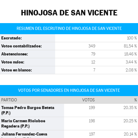
HINOJOSA DE SAN VICENTE
RESUMEN DEL ESCRUTINIO DE HINOJOSA DE SAN VICENTE
Escrutado:
100 %
Votos contabilizados:
349
81,54 %
Abstenciones:
79
18,46 %
Votos nulos:
12
3,44 %
Votos en blanco:
7
2,08 %
VOTOS POR SENADORES EN HINOJOSA DE SAN VICENTE
PARTIDO
VOTOS
%
Tomas Pedro Burgos Beteta
199
20,35 %
(P.P.)
Maria Carmen Riolobos
198
20,25 %
Regadera (P.P.)
Juliana Fernandez-Cueva
197
20,14 %