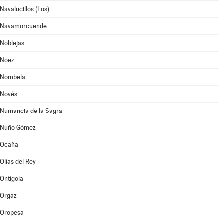
Navalucillos (Los)
Navamorcuende
Noblejas
Noez
Nombela
Novés
Numancia de la Sagra
Nuño Gómez
Ocaña
Olías del Rey
Ontígola
Orgaz
Oropesa