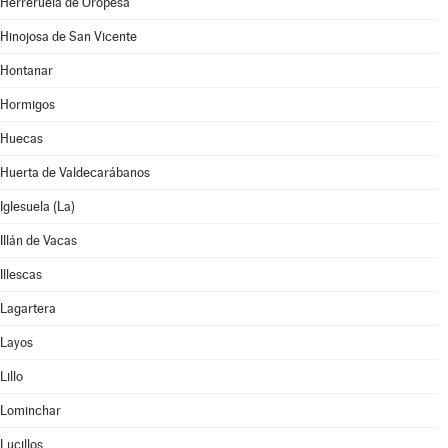
Herreruela de Oropesa
Hinojosa de San Vicente
Hontanar
Hormigos
Huecas
Huerta de Valdecarábanos
Iglesuela (La)
Illán de Vacas
Illescas
Lagartera
Layos
Lillo
Lominchar
Lucillos