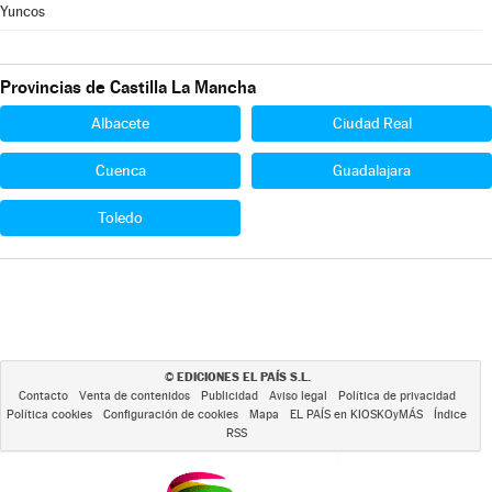
Yuncos
Provincias de Castilla La Mancha
Albacete
Ciudad Real
Cuenca
Guadalajara
Toledo
EDICIONES EL PAÍS S.L.
©
Contacto
Venta de contenidos
Publicidad
Aviso legal
Política de privacidad
Política cookies
Configuración de cookies
Mapa
EL PAÍS en KIOSKOyMÁS
Índice
RSS