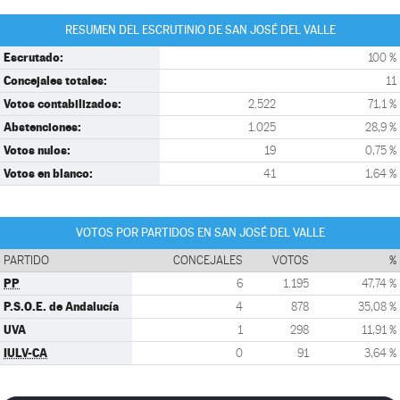
RESUMEN DEL ESCRUTINIO DE SAN JOSÉ DEL VALLE
Escrutado:
100 %
Concejales totales:
11
Votos contabilizados:
2.522
71,1 %
Abstenciones:
1.025
28,9 %
Votos nulos:
19
0,75 %
Votos en blanco:
41
1,64 %
VOTOS POR PARTIDOS EN SAN JOSÉ DEL VALLE
PARTIDO
CONCEJALES
VOTOS
%
PP
6
1.195
47,74 %
P.S.O.E. de Andalucía
4
878
35,08 %
UVA
1
298
11,91 %
IULV-CA
0
91
3,64 %