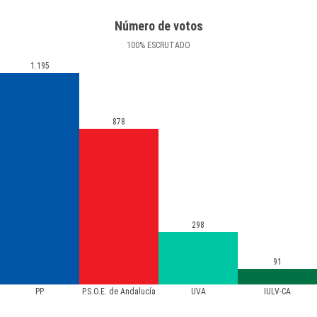
Número de votos
100
%
ESCRUTADO
1.195
878
298
91
PP
P.S.O.E. de Andalucía
UVA
IULV-CA