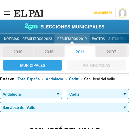
SUSCRÍBETE
26M | Elec
NOTICIAS
RESULTADOS 2023
RESULTADOS 2019
PACTOS
AUTONÓMIC
2019
2015
2011
2007
MUNICIPALES
AUTONÓMICAS
Estás en:
Total España
»
Andalucía
»
Cádiz
»
San José del Valle