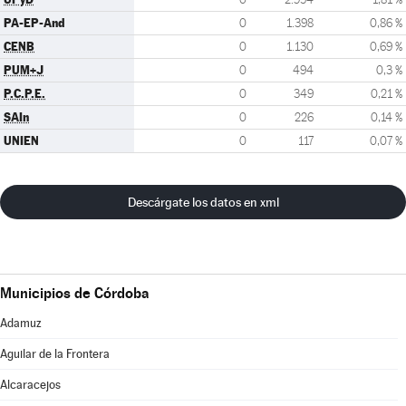
PA-EP-And
0
1.398
0,86 %
CENB
0
1.130
0,69 %
PUM+J
0
494
0,3 %
P.C.P.E.
0
349
0,21 %
SAIn
0
226
0,14 %
UNIEN
0
117
0,07 %
Descárgate los datos en xml
Municipios de Córdoba
Adamuz
Aguilar de la Frontera
Alcaracejos