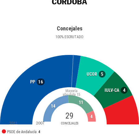
CÓRDOBA
Concejales
100
%
ESCRUTADO
5
UCOR
16
PP
4
IULV-CA
Mayoría
absoluta
15
11
14
29
4
2011
2007
CONCEJALES
PSOE de Andalucía
4