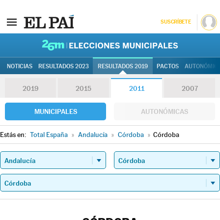
SUSCRÍBETE
26M | Elec
NOTICIAS
RESULTADOS 2023
RESULTADOS 2019
PACTOS
AUTONÓMIC
2019
2015
2011
2007
MUNICIPALES
AUTONÓMICAS
Estás en:
Total España
»
Andalucía
»
Córdoba
»
Córdoba