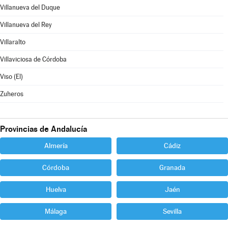
Villanueva del Duque
Villanueva del Rey
Villaralto
Villaviciosa de Córdoba
Viso (El)
Zuheros
Provincias de Andalucía
Almería
Cádiz
Córdoba
Granada
Huelva
Jaén
Málaga
Sevilla