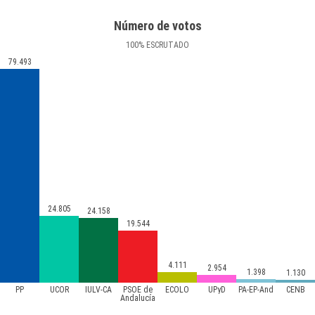
Número de votos
100
%
ESCRUTADO
79.493
24.805
24.158
19.544
4.111
2.954
1.398
1.130
PP
UCOR
IULV-CA
PSOE de
ECOLO
UPyD
PA-EP-And
CENB
Andalucía