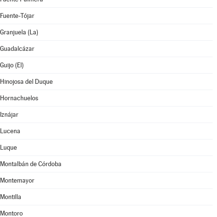
Fuente-Tójar
Granjuela (La)
Guadalcázar
Guijo (El)
Hinojosa del Duque
Hornachuelos
Iznájar
Lucena
Luque
Montalbán de Córdoba
Montemayor
Montilla
Montoro