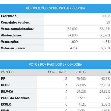
RESUMEN DEL ESCRUTINIO DE CÓRDOBA
Escrutado:
100 %
Concejales totales:
29
Votos contabilizados:
164.802
63,48 %
Abstenciones:
94.803
36,52 %
Votos nulos:
1.909
1,16 %
Votos en blanco:
4.114
2,53 %
VOTOS POR PARTIDOS EN CÓRDOBA
PARTIDO
CONCEJALES
VOTOS
%
PP
16
79.493
48,8 %
UCOR
5
24.805
15,23 %
IULV-CA
4
24.158
14,83 %
PSOE de Andalucía
4
19.544
12 %
ECOLO
0
4.111
2,52 %
UPyD
0
2.954
1,81 %