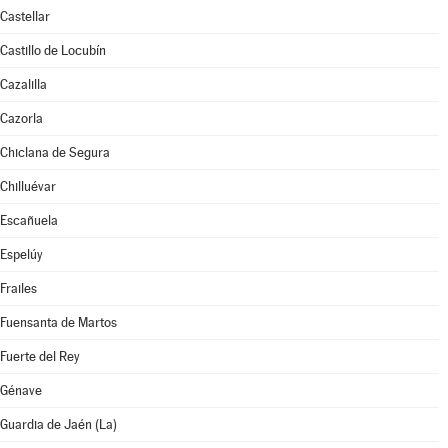
Castellar
Castillo de Locubín
Cazalilla
Cazorla
Chiclana de Segura
Chilluévar
Escañuela
Espelúy
Frailes
Fuensanta de Martos
Fuerte del Rey
Génave
Guardia de Jaén (La)