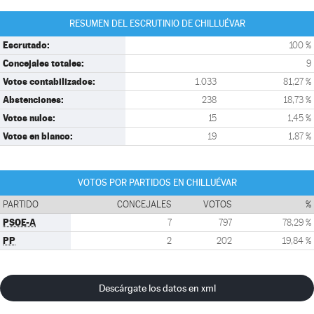
RESUMEN DEL ESCRUTINIO DE CHILLUÉVAR
Escrutado:
100 %
Concejales totales:
9
Votos contabilizados:
1.033
81,27 %
Abstenciones:
238
18,73 %
Votos nulos:
15
1,45 %
Votos en blanco:
19
1,87 %
VOTOS POR PARTIDOS EN CHILLUÉVAR
PARTIDO
CONCEJALES
VOTOS
%
PSOE-A
7
797
78,29 %
PP
2
202
19,84 %
Descárgate los datos en xml