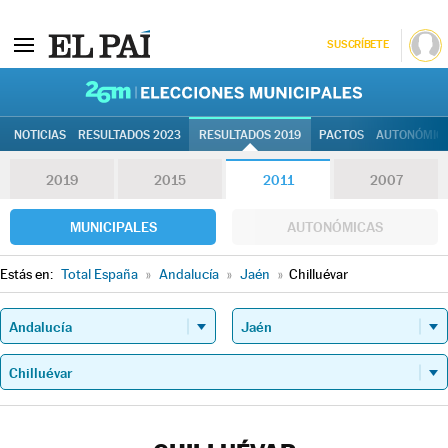
SUSCRÍBETE
26M | Elec
NOTICIAS
RESULTADOS 2023
RESULTADOS 2019
PACTOS
AUTONÓMIC
2019
2015
2011
2007
MUNICIPALES
AUTONÓMICAS
Estás en:
Total España
»
Andalucía
»
Jaén
»
Chilluévar