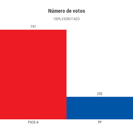
Número de votos
100
%
ESCRUTADO
797
202
PSOE-A
PP