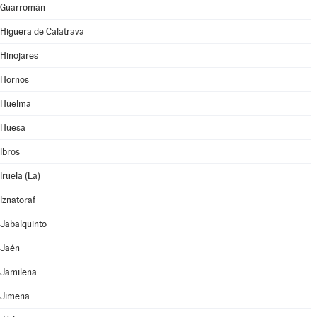
Guarromán
Higuera de Calatrava
Hinojares
Hornos
Huelma
Huesa
Ibros
Iruela (La)
Iznatoraf
Jabalquinto
Jaén
Jamilena
Jimena