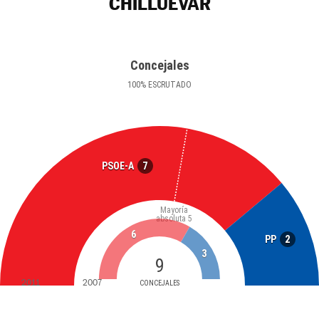
CHILLUÉVAR
Concejales
100
%
ESCRUTADO
7
PSOE-A
Mayoría
absoluta
5
6
2
PP
3
9
2011
2007
CONCEJALES