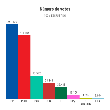
Número de votos
100
%
ESCRUTADO
251.170
213.865
77.542
53.143
39.438
13.109
4.035
2.634
PP
PSOE
PAR
CHA
IU
UPyD
C.
F.I.A.
ARAGON