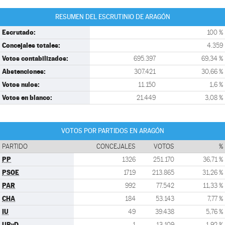
RESUMEN DEL ESCRUTINIO DE ARAGÓN
Escrutado:
100 %
Concejales totales:
4.359
Votos contabilizados:
695.397
69,34 %
Abstenciones:
307.421
30,66 %
Votos nulos:
11.150
1,6 %
Votos en blanco:
21.449
3,08 %
VOTOS POR PARTIDOS EN ARAGÓN
PARTIDO
CONCEJALES
VOTOS
%
PP
1326
251.170
36,71 %
PSOE
1719
213.865
31,26 %
PAR
992
77.542
11,33 %
CHA
184
53.143
7,77 %
IU
49
39.438
5,76 %
UPyD
1
13.109
1,92 %