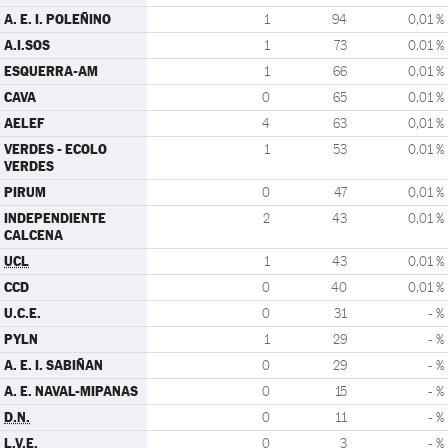
A. E. I. POLEÑINO
1
94
0,01 %
A.I.SOS
1
73
0,01 %
ESQUERRA-AM
1
66
0,01 %
CAVA
0
65
0,01 %
AELEF
4
63
0,01 %
VERDES - ECOLO
1
53
0,01 %
VERDES
PIRUM
0
47
0,01 %
INDEPENDIENTE
2
43
0,01 %
CALCENA
UCL
1
43
0,01 %
CCD
0
40
0,01 %
U.C.E.
0
31
- %
PYLN
1
29
- %
A. E. I. SABIÑAN
0
29
- %
A. E. NAVAL-MIPANAS
0
15
- %
D.N.
0
11
- %
L.V.E.
0
3
- %