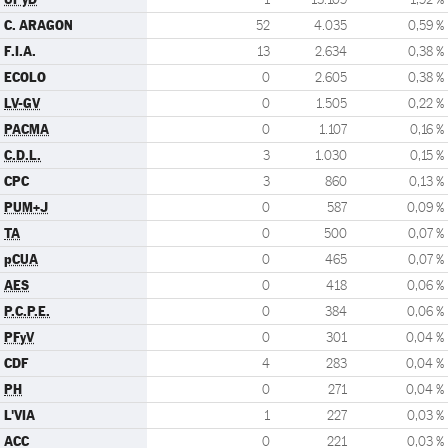
C. ARAGON
52
4.035
0,59 %
F.I.A.
13
2.634
0,38 %
ECOLO
0
2.605
0,38 %
LV-GV
0
1.505
0,22 %
PACMA
0
1.107
0,16 %
C.D.L.
3
1.030
0,15 %
CPC
3
860
0,13 %
PUM+J
0
587
0,09 %
TA
0
500
0,07 %
pCUA
0
465
0,07 %
AES
0
418
0,06 %
P.C.P.E.
0
384
0,06 %
PFyV
0
301
0,04 %
CDF
4
283
0,04 %
PH
0
271
0,04 %
L'VIA
1
227
0,03 %
ACC
0
221
0,03 %