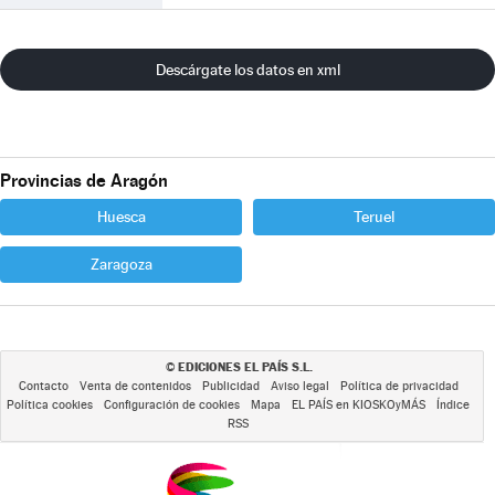
Descárgate los datos en xml
Provincias de Aragón
Huesca
Teruel
Zaragoza
EDICIONES EL PAÍS S.L.
©
Contacto
Venta de contenidos
Publicidad
Aviso legal
Política de privacidad
Política cookies
Configuración de cookies
Mapa
EL PAÍS en KIOSKOyMÁS
Índice
RSS