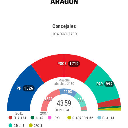
ARAGÓN
Concejales
100
%
ESCRUTADO
1719
PSOE
Mayoría
992
absoluta
2180
PAR
1326
PP
1103
1822
983
4359
CONCEJALES
2011
2007
CHA
184
IU
49
UPyD
1
C. ARAGON
52
F.I.A.
13
C.D.L.
3
CPC
3