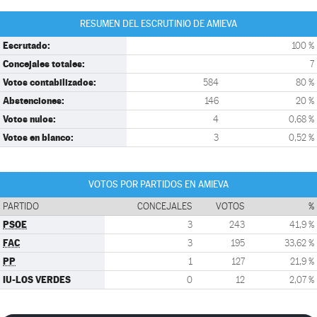
RESUMEN DEL ESCRUTINIO DE AMIEVA
Escrutado:
100 %
Concejales totales:
7
Votos contabilizados:
584
80 %
Abstenciones:
146
20 %
Votos nulos:
4
0,68 %
Votos en blanco:
3
0,52 %
VOTOS POR PARTIDOS EN AMIEVA
PARTIDO
CONCEJALES
VOTOS
%
PSOE
3
243
41,9 %
FAC
3
195
33,62 %
PP
1
127
21,9 %
IU-LOS VERDES
0
12
2,07 %