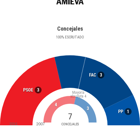
AMIEVA
Concejales
100
%
ESCRUTADO
3
FAC
3
PSOE
Mayoría
absoluta
4
4
3
1
PP
7
2011
2007
CONCEJALES