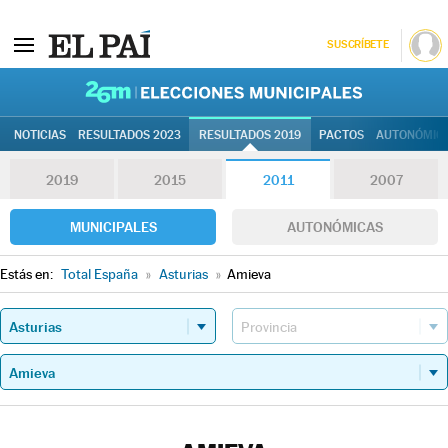
SUSCRÍBETE
26M | Elec
NOTICIAS
RESULTADOS 2023
RESULTADOS 2019
PACTOS
AUTONÓMIC
2019
2015
2011
2007
MUNICIPALES
AUTONÓMICAS
Estás en:
Total España
»
Asturias
»
Amieva