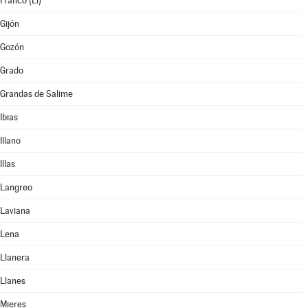
Franco (El)
Gijón
Gozón
Grado
Grandas de Salime
Ibias
Illano
Illas
Langreo
Laviana
Lena
Llanera
Llanes
Mieres