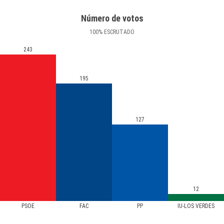
Número de votos
100
%
ESCRUTADO
243
195
127
12
PSOE
FAC
PP
IU-LOS VERDES