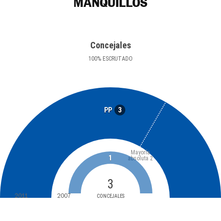
MANQUILLOS
Concejales
100
%
ESCRUTADO
3
PP
Mayoría
1
absoluta
2
3
2011
2007
CONCEJALES