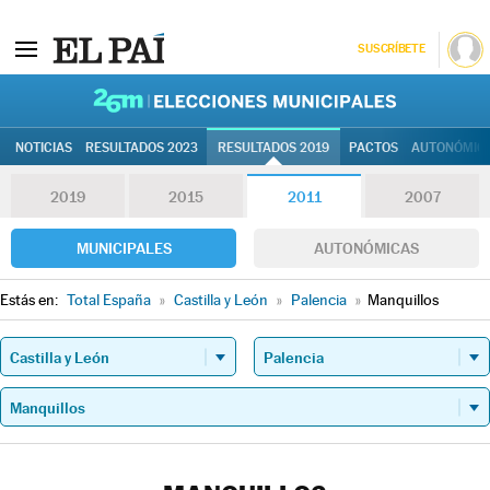
SUSCRÍBETE
26M | Elec
NOTICIAS
RESULTADOS 2023
RESULTADOS 2019
PACTOS
AUTONÓMIC
2019
2015
2011
2007
MUNICIPALES
AUTONÓMICAS
Estás en:
Total España
»
Castilla y León
»
Palencia
»
Manquillos