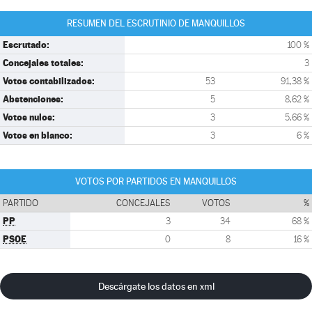
RESUMEN DEL ESCRUTINIO DE MANQUILLOS
Escrutado:
100 %
Concejales totales:
3
Votos contabilizados:
53
91,38 %
Abstenciones:
5
8,62 %
Votos nulos:
3
5,66 %
Votos en blanco:
3
6 %
VOTOS POR PARTIDOS EN MANQUILLOS
PARTIDO
CONCEJALES
VOTOS
%
PP
3
34
68 %
PSOE
0
8
16 %
Descárgate los datos en xml