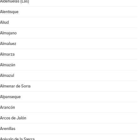
Aldehuelas (Las)
Alentisque
Aliud
Almajano
Almaluez
Almarza
Almazán
Almazul
Almenar de Soria
Alpanseque
Arancón
Arcos de Jalón
Arenillas
Arévalo de la Sierra