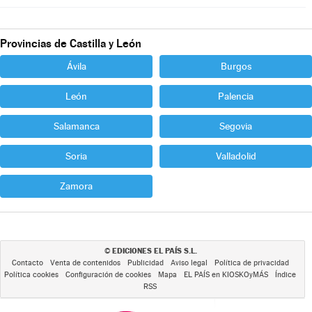
Provincias de Castilla y León
Ávila
Burgos
León
Palencia
Salamanca
Segovia
Soria
Valladolid
Zamora
EDICIONES EL PAÍS S.L.
©
Contacto
Venta de contenidos
Publicidad
Aviso legal
Política de privacidad
Política cookies
Configuración de cookies
Mapa
EL PAÍS en KIOSKOyMÁS
Índice
RSS