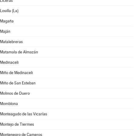
Liceras
Losilla (La)
Magaña
Maján
Matalebreras
Matamala de Almazán
Medinaceli
Miño de Medinaceli
Miño de San Esteban
Molinos de Duero
Momblona
Monteagudo de las Vicarías
Montejo de Tiermes
Montenegro de Cameros