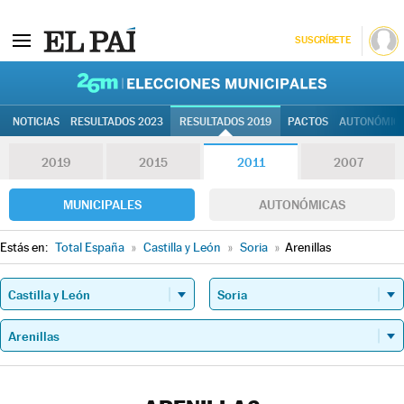
SUSCRÍBETE
26M | Elec
NOTICIAS
RESULTADOS 2023
RESULTADOS 2019
PACTOS
AUTONÓMIC
2019
2015
2011
2007
MUNICIPALES
AUTONÓMICAS
Estás en:
Total España
»
Castilla y León
»
Soria
»
Arenillas