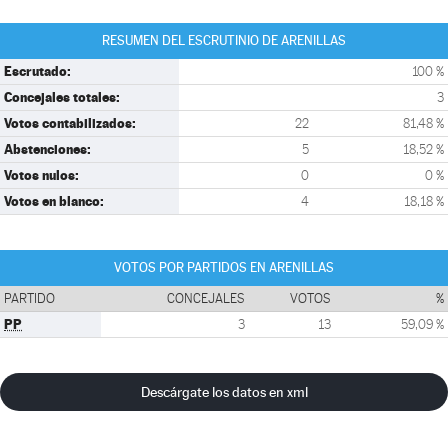
RESUMEN DEL ESCRUTINIO DE ARENILLAS
Escrutado:
100 %
Concejales totales:
3
Votos contabilizados:
22
81,48 %
Abstenciones:
5
18,52 %
Votos nulos:
0
0 %
Votos en blanco:
4
18,18 %
VOTOS POR PARTIDOS EN ARENILLAS
PARTIDO
CONCEJALES
VOTOS
%
PP
3
13
59,09 %
Descárgate los datos en xml