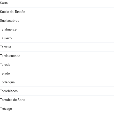
Soria
Sotillo del Rincón
Suellacabras
Tajahuerce
Tajueco
Talveila
Tardelcuende
Taroda
Tejado
Torlengua
Torreblacos
Torrubia de Soria
Trévago